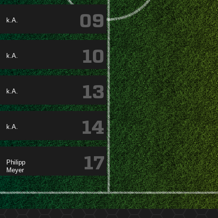
09
k.A.
10
k.A.
13
k.A.
14
k.A.
17

