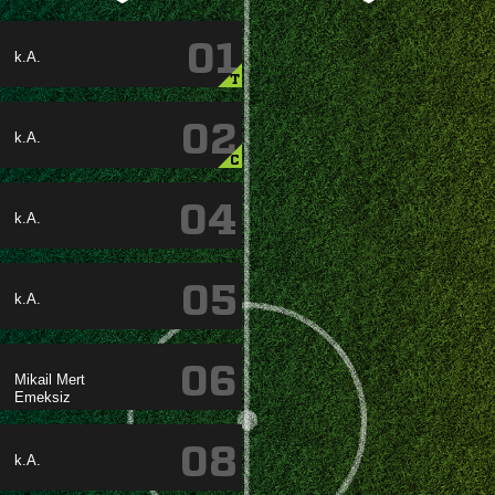
01
k.A.
T
02
k.A.
C
04
k.A.
05
k.A.
06
 

08
k.A.