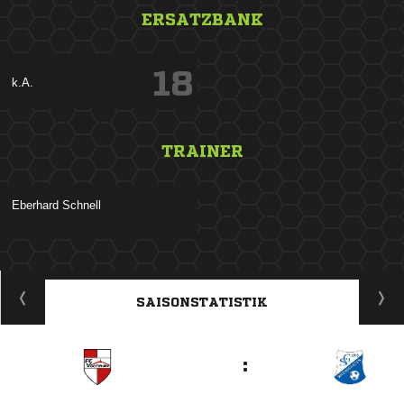
ERSATZBANK
18
k.A.
TRAINER
 
ANZEIGE
SAISONSTATISTIK
: