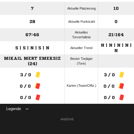
7
10
Aktuelle Platzierung
28
0
Aktuelle Punktzahl
Aktuelles
67:46
21:164
Torverhältnis
N | N | N | N |
S | S | N | S | N
Aktueller Trend
N
MIKAIL MERT EMEKSIZ
Bester Torjäger
(24)
(Tore)
3 / 0
3 / 0
Karten (Team/Offiz.)
0 / 0
0 / 0
0 / 0
0 / 0
Legende
ANZEIGE