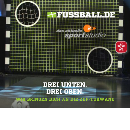
DREI UNTEN.
DREI OBEN.
WIR BRINGEN DICH AN DIE ZDF-TORWAND