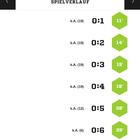
SPIELVERLAUF
:


11’
k.A. (19)
:


14’
k.A. (19)
:


15’
k.A. (19)
:


18’
k.A. (19)
:


28’
k.A. (12)
:


29’
k.A. (6)