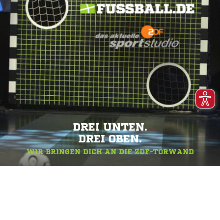
DREI UNTEN.
DREI OBEN.
WIR BRINGEN DICH AN DIE ZDF-TORWAND