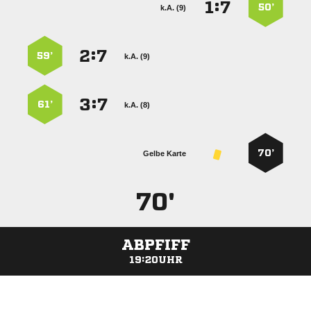
:


50’
k.A. (9)
:


59’
k.A. (9)
:


61’
k.A. (8)
70’
Gelbe Karte
70'
ABPFIFF
19:20UHR
ANZEIGE