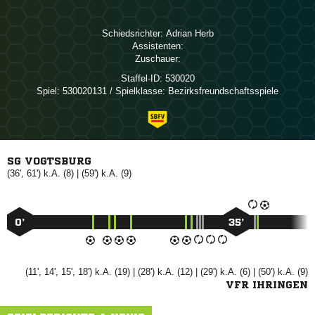
Schiedsrichter:
 
Assistenten:
Zuschauer:
Staffel-ID:
530020
Spiel:
530020131 / Spielklasse: Bezirksfreundschaftsspiele
SG VOGTSBURG
(36', 61') k.A. (8) | (59') k.A. (9)
0’
35’
(11', 14', 15', 18') k.A. (19) | (28') k.A. (12) | (29') k.A. (6) | (50') k.A. (9)
VFR IHRINGEN