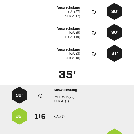
Auswechslung
30’
k.A. (27)
für
k.A. (7)
Auswechslung
30’
k.A. (9)
für
k.A. (19)
Auswechslung
31’
k.A. (3)
für
k.A. (6)
35'
Auswechslung
36’
  
für
k.A. (1)
:


36’
k.A. (8)