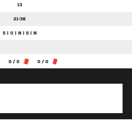
13
21:38
S | U | N | S | N
0 / 0
0 / 0