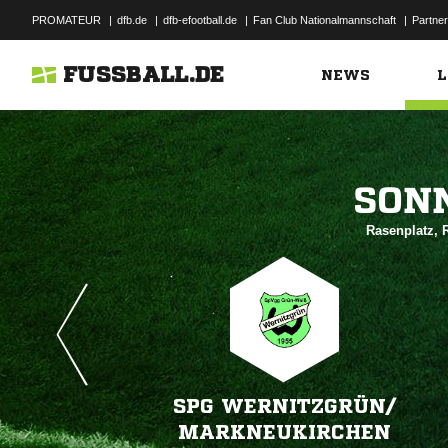
PROMATEUR
|
dfb.de
|
dfb-efootball.de
|
Fan Club Nationalmannschaft
|
Partner
FUSSBALL.DE
NEWS
L

Rasenplatz,
SPG WERNITZGRÜN/​
MARKNEUKIRCHEN