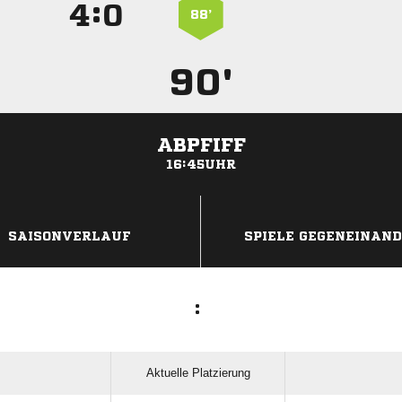
:


88’
90'
ABPFIFF
16:45UHR
ANZEIGE
SAISONVERLAUF
SPIELE GEGENEINAN
:
Aktuelle Platzierung