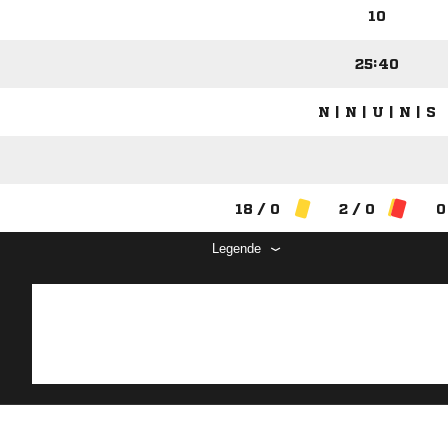
10
25:40
N | N | U | N | S
18 / 0
2 / 0
0
Legende