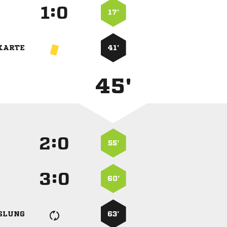
:


17’
KARTE
41’
45'
:


55’
:


60’
SLUNG
63’