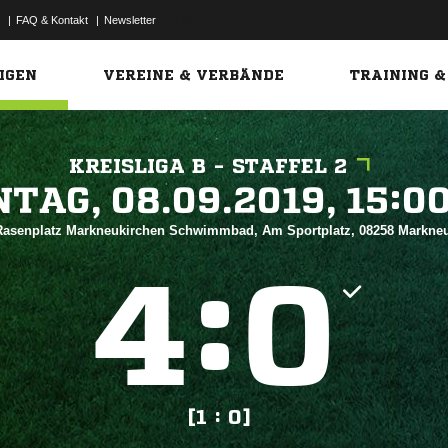
|
FAQ & Kontakt
|
Newsletter
Link
IGEN
VEREINE & VERBÄNDE
TRAINING &
KREISLIGA B - STAFFEL 2
 


 Rasenplatz Markneukirchen Schwimmbad, Am Sportplatz, 08258 Markne
:


[1 : 0]