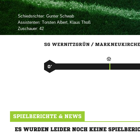
Schiedsrichter:
 
Assistenten:
 
,  
Zuschauer:
42
SG WERNITZGRÜN / MARKNEUKIRCH
0’
SPIELBERICHTE & NEWS
ES WURDEN LEIDER NOCH KEINE SPIELBERI