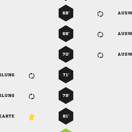
68’
AUSW
68’
AUSW
70’
AUSW
SLUNG
71’
SLUNG
79’
KARTE
81’