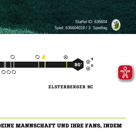
Staffel-ID:
636604
Spiel:
636604019 / 3. Spieltag

90’

ELSTERBERGER BC
 DEINE MANNSCHAFT UND IHRE FANS, INDEM