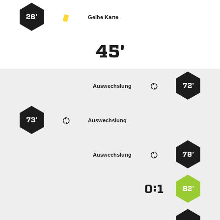
26’
Gelbe Karte
45'
72’
Auswechslung
73’
Auswechslung
78’
Auswechslung
:


82’