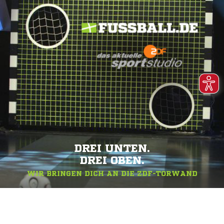
DREI UNTEN.
DREI OBEN.
WIR BRINGEN DICH AN DIE ZDF-TORWAND