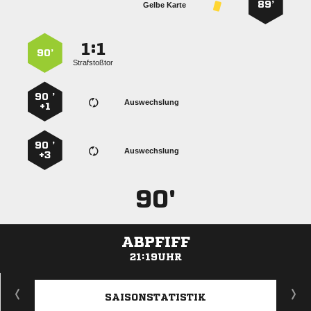
89’
Gelbe Karte
:


90’
Strafstoßtor
90 ’
Auswechslung
+1
90 ’
Auswechslung
+3
90'
ABPFIFF
21:19UHR
ANZEIGE
SAISONSTATISTIK