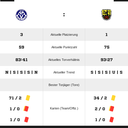
:
3
1
Aktuelle Platzierung
59
75
Aktuelle Punktzahl
83:41
93:27
Aktuelles Torverhältnis
N | S | S | S | N
S | S | S | U | S
Aktueller Trend
Bester Torjäger (Tore)
71 / 2
34 / 2
Karten (Team/Offiz.)
1 / 0
2 / 0
1 / 0
1 / 0