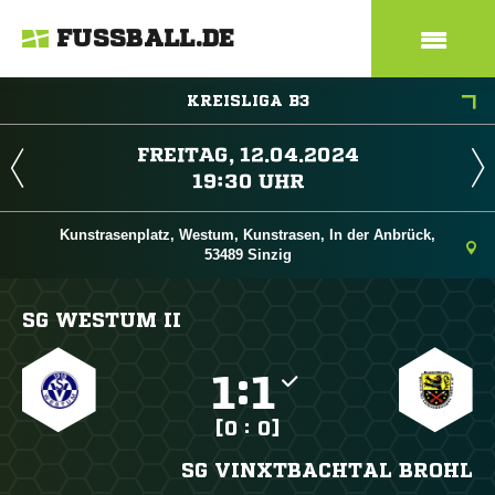
FUSSBALL.DE
KREISLIGA B3
 
 
Kunstrasenplatz, Westum, Kunstrasen, In der Anbrück,
53489 Sinzig
SG WESTUM II

:

[0 : 0]
SG VINXTBACHTAL BROHL