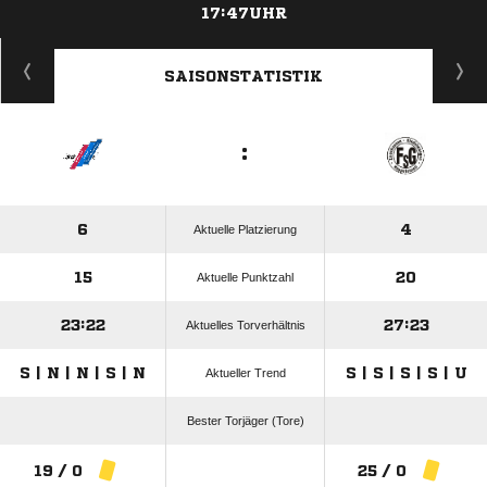
17:47UHR
ANZEIGE
SAISONSTATISTIK
:
6
4
Aktuelle Platzierung
15
20
Aktuelle Punktzahl
23:22
27:23
Aktuelles Torverhältnis
S | N | N | S | N
S | S | S | S | U
Aktueller Trend
Bester Torjäger (Tore)
19 / 0
25 / 0