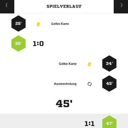
SPIELVERLAUF
25’
Gelbe Karte
:


30’
34’
Gelbe Karte
45’
Auswechslung
45'
:


47’