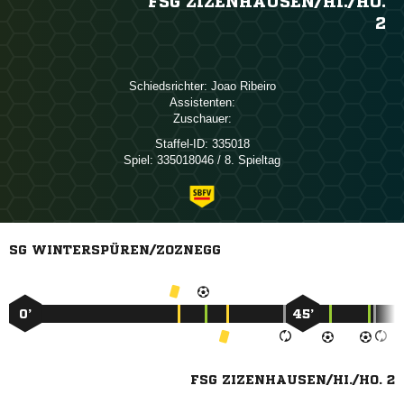
FSG ZIZENHAUSEN/​HI./​HO.
2
Schiedsrichter:
 
Assistenten:
Zuschauer:
Staffel-ID:
335018
Spiel:
335018046 / 8. Spieltag
SG WINTERSPÜREN/ZOZNEGG
0’
45’
FSG ZIZENHAUSEN/HI./HO. 2