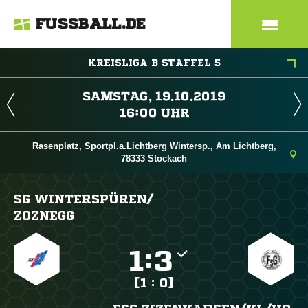
FUSSBALL.DE
KREISLIGA B STAFFEL 5
 
 
Rasenplatz, Sportpl.a.Lichtberg Wintersp., Am Lichtberg,
78333 Stockach
SG WINTERSPÜREN/​
ZOZNEGG

:

[1 : 0]