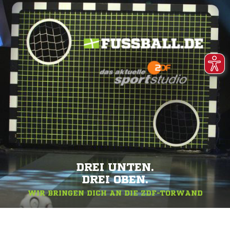
DREI UNTEN.
DREI OBEN.
WIR BRINGEN DICH AN DIE ZDF-TORWAND