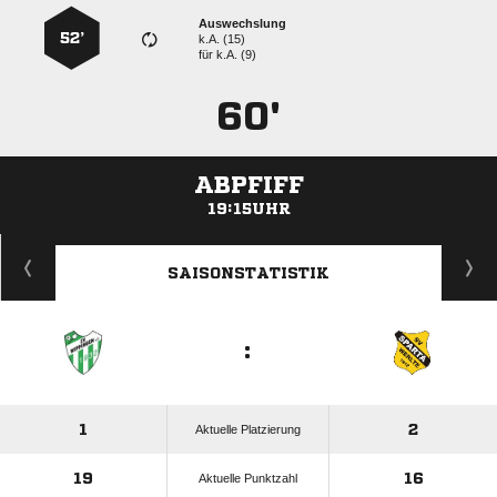
Auswechslung
52’
k.A. (15)
für
k.A. (9)
60'
ABPFIFF
19:15UHR
ANZEIGE
SAISONSTATISTIK
:
1
2
Aktuelle Platzierung
19
16
Aktuelle Punktzahl