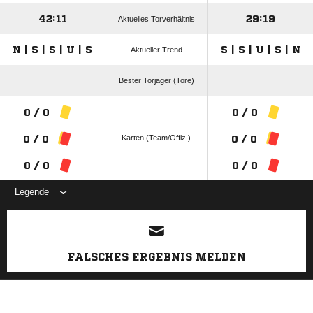
42:11
29:19
Aktuelles Torverhältnis
N | S | S | U | S
S | S | U | S | N
Aktueller Trend
Bester Torjäger (Tore)
0 / 0
0 / 0
Karten (Team/Offiz.)
0 / 0
0 / 0
0 / 0
0 / 0
Legende
ANZEIGE
FALSCHES ERGEBNIS MELDEN