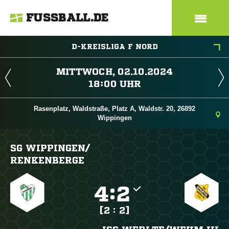
FUSSBALL.DE
D-KREISLIGA F NORD
 
 
Rasenplatz, Waldstraße, Platz A, Waldstr. 20, 26892
Wippingen
SG WIPPINGEN/​
RENKENBERGE

:

[2 : 2]