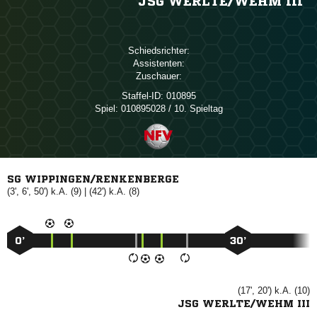
JSG WERLTE/​WEHM III
Schiedsrichter:
Assistenten:
Zuschauer:
Staffel-ID:
010895
Spiel:
010895028 / 10. Spieltag
SG WIPPINGEN/RENKENBERGE
(3', 6', 50') k.A. (9) | (42') k.A. (8)
0’
30’
(17', 20') k.A. (10)
JSG WERLTE/WEHM III