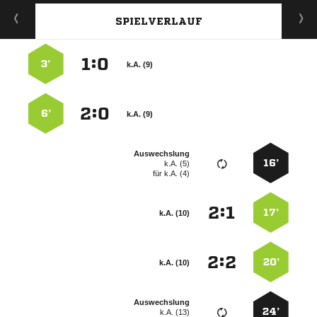
SPIELVERLAUF
:


3’
k.A. (9)
:


6’
k.A. (9)
Auswechslung
16’
k.A. (5)
für
k.A. (4)
:


17’
k.A. (10)
:


20’
k.A. (10)
Auswechslung
24’
k.A. (13)