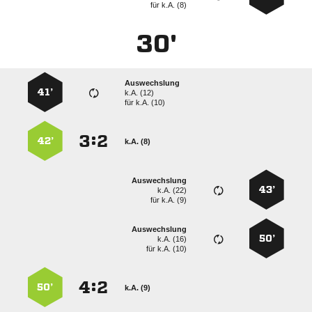
für
k.A. (8)
30'
Auswechslung
41’
k.A. (12)
für
k.A. (10)
:


42’
k.A. (8)
Auswechslung
43’
k.A. (22)
für
k.A. (9)
Auswechslung
50’
k.A. (16)
für
k.A. (10)
:


50’
k.A. (9)