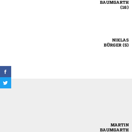



 

