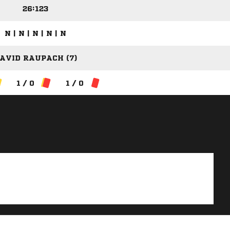
26:123
N | N | N | N | N
AVID RAUPACH (7)
1 / 0
1 / 0