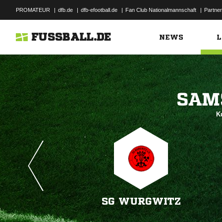
PROMATEUR
|
dfb.de
|
dfb-efootball.de
|
Fan Club Nationalmannschaft
|
Partner
FUSSBALL.DE
NEWS
L

Ku
SG WURGWITZ