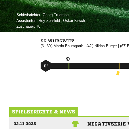
Schiedsrichter:
 
Assistenten:
 
,  
Zuschauer:
70
SG WURGWITZ
(6', 60')


| (42')


| (67' 
0’
SPIELBERICHTE & NEWS
NEGATIVSERIE 
22.11.2025