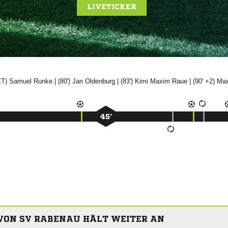
LIVETICKER
ET)


| (80')


| (83')
 

| (90' +2)

45’
VON SV RABENAU HÄLT WEITER AN