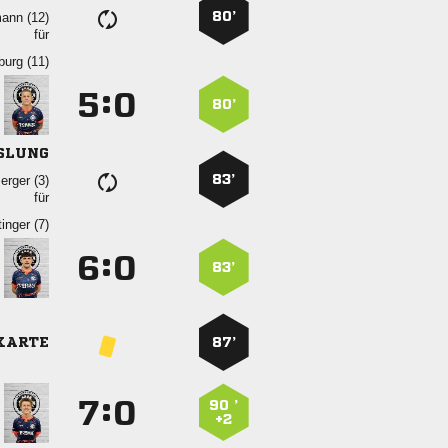
80’
 
für
 
:


80’
SLUNG
83’
 
für
 
:


83’
KARTE
87’
:


90 ’
+2