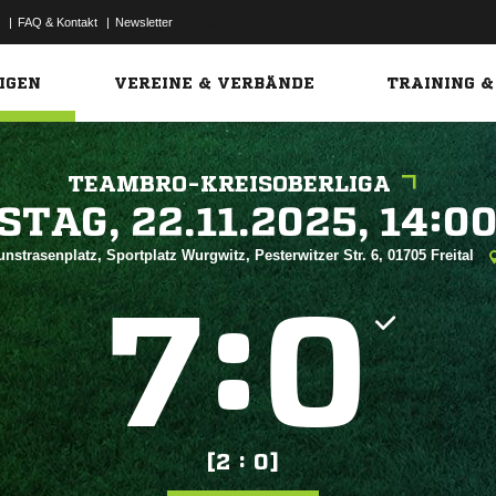
|
FAQ & Kontakt
|
Newsletter
Link
IGEN
VEREINE & VERBÄNDE
TRAINING &
TEAMBRO-KREISOBERLIGA
 


nstrasenplatz, Sportplatz Wurgwitz, Pesterwitzer Str. 6, 01705 Freital
:


[2 : 0]