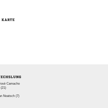
E KARTE
ECHSLUNG
 
 
  