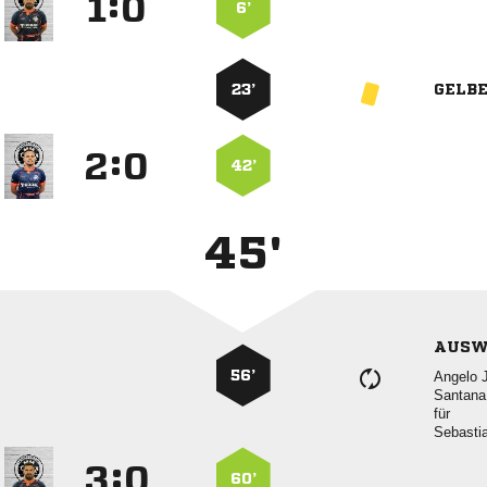
:


6’
23’
GELB
:


42’
45'
AUSW
56’
 

für

:


60’