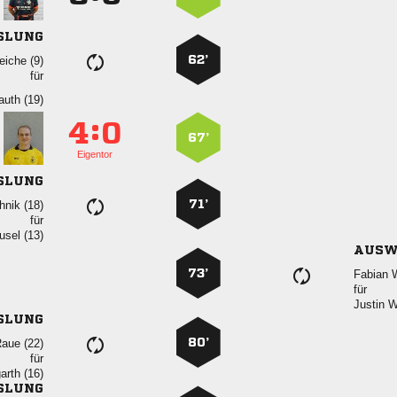
SLUNG
62’
 
für
 
:


67’
Eigentor
SLUNG
71’
 
für
 
AUSW
73’
 
für
 
SLUNG
80’
 
für
 
SLUNG