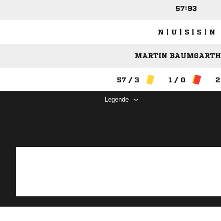
57:93
N | U | S | S | N
MARTIN BAUMGARTH 
57 / 3
1 / 0
2
Legende