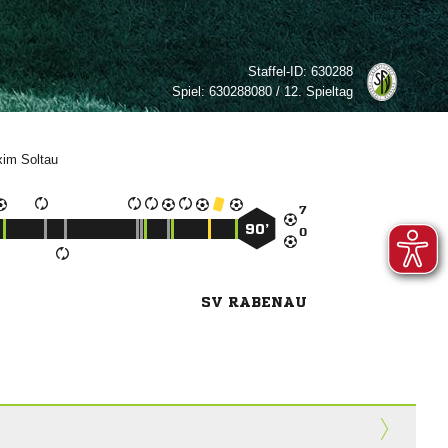
Staffel-ID:
630288
Spiel:
630288080 / 12. Spieltag



90’

SV RABENAU