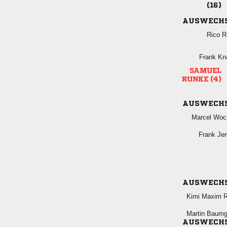

AUSWECH
 
 

 
AUSWECH
 
 
AUSWECH
  
 
AUSWECH