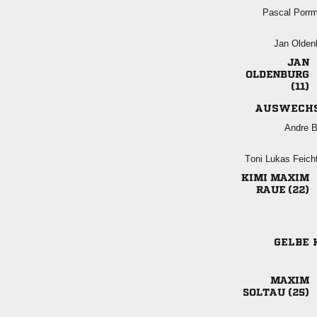
 
 



AUSWECH
 
  
 
 
GELBE 

 