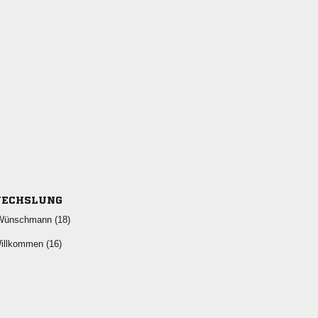
ECHSLUNG
 
 