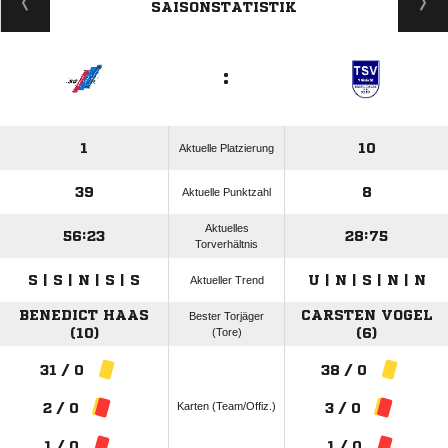
SAISONSTATISTIK
:
1
10
Aktuelle Platzierung
39
8
Aktuelle Punktzahl
Aktuelles
56:23
28:75
Torverhältnis
S | S | N | S | S
U | N | S | N | N
Aktueller Trend
BENEDICT HAAS
CARSTEN VOGEL
Bester Torjäger
(10)
(Tore)
(6)
31 / 0
38 / 0
Karten (Team/Offiz.)
2 / 0
3 / 0
1 / 0
1 / 0