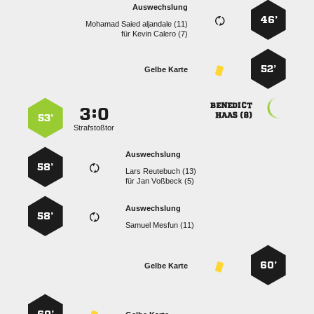
Auswechslung
46’
   
für
  
52’
Gelbe Karte

:


 
53’
Strafstoßtor
Auswechslung
58’
  
für
  
Auswechslung
58’
  
60’
Gelbe Karte