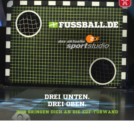
DREI UNTEN.
DREI OBEN.
WIR BRINGEN DICH AN DIE ZDF-TORWAND