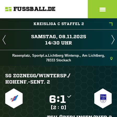
FUSSBALL.DE
KREISLIGA C STAFFEL 2
 
 
Rasenplatz, Sportpl.a.Lichtberg Wintersp., Am Lichtberg,
78333 Stockach
SG ZOZNEGG/​WINTERSP./​
HOHENF.-SENT. 2

:

[2 : 0]