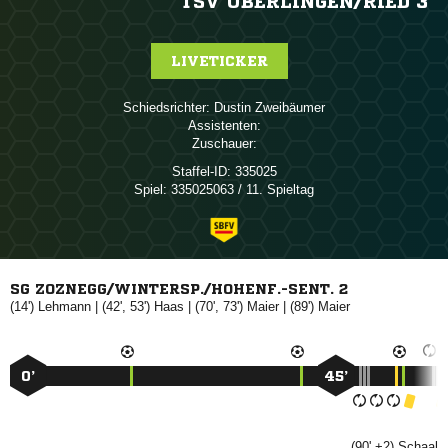
TSV ÜBERLINGEN/​RIED 3
LIVETICKER
Schiedsrichter:
 
Assistenten:
Zuschauer:
Staffel-ID:
335025
Spiel:
335025063 / 11. Spieltag
SG ZOZNEGG/WINTERSP./HOHENF.-SENT. 2
(14')

| (42', 53')

| (70', 73')

| (89')

0’
45’
(90' +2)
