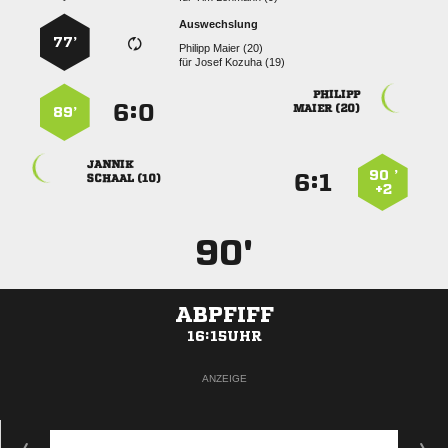
Auswechslung
77’
  
für
  

:


 
89’

90 ’
:


 
+2
90'
ABPFIFF
16:15UHR
ANZEIGE