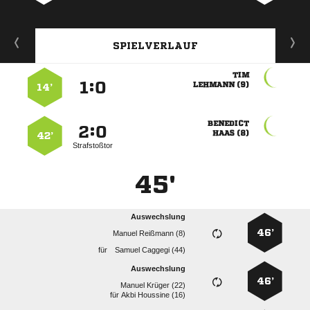
SPIELVERLAUF

:


 
14’

:


 
42’
Strafstoßtor
45'
Auswechslung
46’
  
für
  
Auswechslung
46’
  
für
  