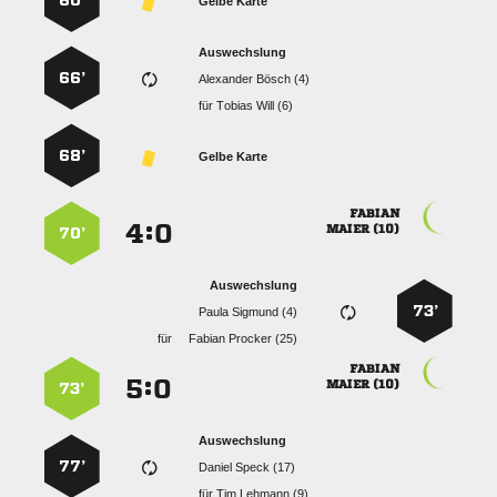
60’
Gelbe Karte
Auswechslung
66’
  
für
  
68’
Gelbe Karte

:


 
70’
Auswechslung
73’
  
für
  

:


 
73’
Auswechslung
77’
  
für
  