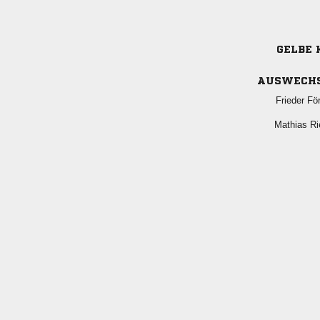
GELBE 
AUSWECH
 
 