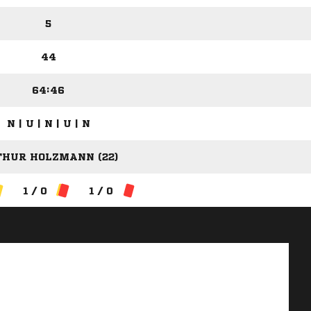
5
44
64:46
N | U | N | U | N
HUR HOLZMANN (22)
1 / 0
1 / 0