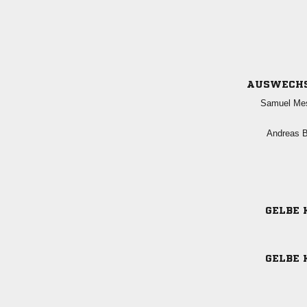
AUSWECH
 
 
GELBE 
GELBE 