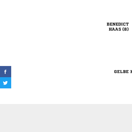

 
GELBE 