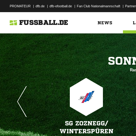
PROMATEUR
|
dfb.de
|
dfb-efootball.de
|
Fan Club Nationalmannschaft
|
Partner
FUSSBALL.DE
NEWS
L

Ras
SG ZOZNEGG/​
WINTERSPÜREN