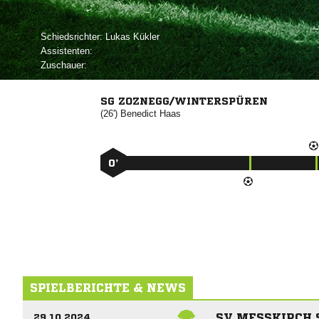
Schiedsrichter:
 
Assistenten:
Zuschauer:
SG ZOZNEGG/WINTERSPÜREN
(26')


0’
SPIELBERICHTE & NEWS
SV MESSKIRCH 
29.10.2024