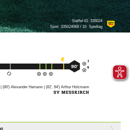
Staffel-ID:
335024
Spiel:
335024069 / 10. Spieltag

90’

| (80')


| (82', 84')


SV MESSKIRCH