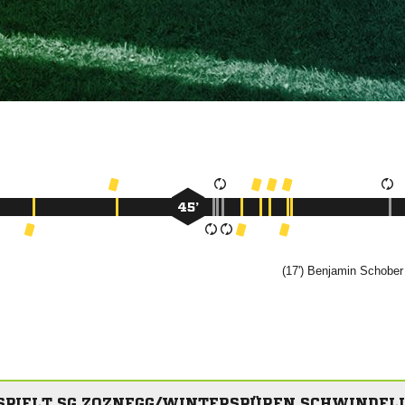
45’
(17')


SPIELT SG ZOZNEGG/WINTERSPÜREN SCHWINDELIG