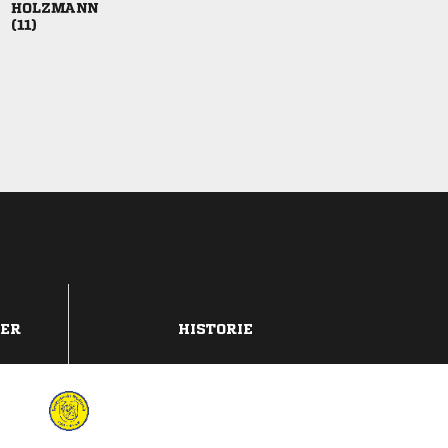


DER
HISTORIE