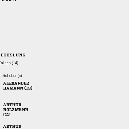
ECHSLUNG
 
  

 



