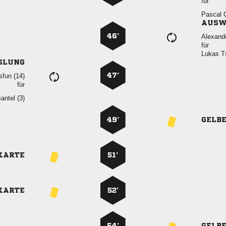
für
 
AUSW
46’

für
 
SLUNG
47’
 
für
 
49’
GELB
KARTE
51’
KARTE
52’
54’
GELB