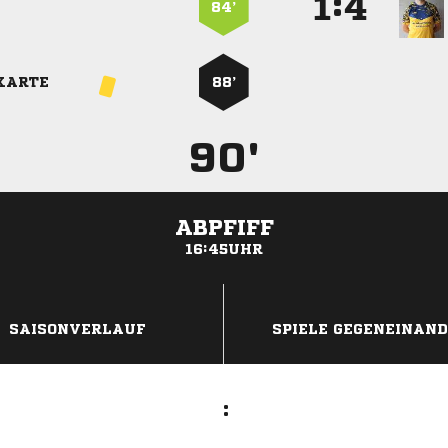
:


84’
KARTE
88’
90'
ABPFIFF
16:45UHR
ANZEIGE
SAISONVERLAUF
SPIELE GEGENEINAN
: