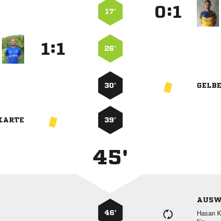
:


17’
:


26’
30’
GELB
KARTE
39’
45'
AUSW
46’
 