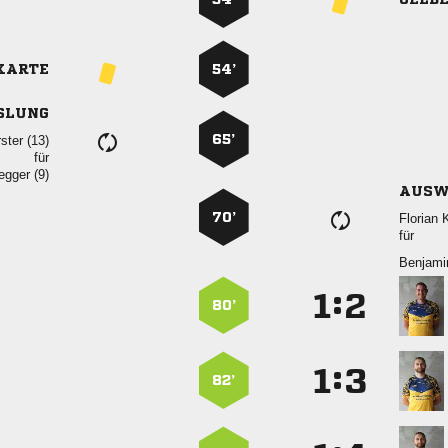
KARTE
54’
SLUNG
65’
 
für
 
AUSW
70’
 
für

:


80’
:


82’