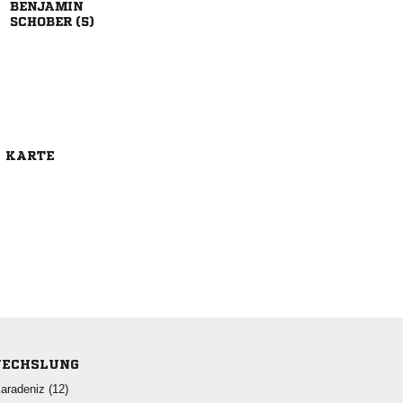

 
E KARTE
ECHSLUNG
 