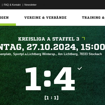
|
FAQ & Kontakt
|
Newsletter
Link
IGEN
VEREINE & VERBÄNDE
TRAINING &
KREISLIGA A STAFFEL 3
 


enplatz, Sportpl.a.Lichtberg Wintersp., Am Lichtberg, 78333 Stockach
:


[1 : 1]