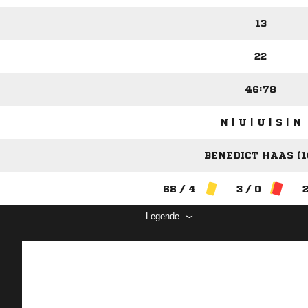
13
22
46:78
N | U | U | S | N
BENEDICT HAAS (1
68 / 4
3 / 0
2
Legende