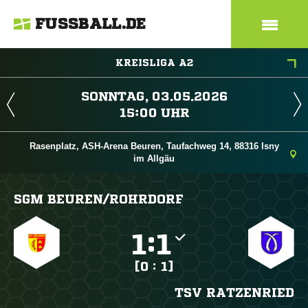
FUSSBALL.DE
KREISLIGA A2
 
 
Rasenplatz, ASH-Arena Beuren, Taufachweg 14, 88316 Isny
im Allgäu
SGM BEUREN/​ROHRDORF

:

[0 : 1]
TSV RATZENRIED