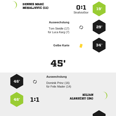
 
:


 
19’
Strafstoßtor
Auswechslung
29’
  
für
  
34’
Gelbe Karte
45'
Auswechslung
46’
  
für
  

:


 
46’