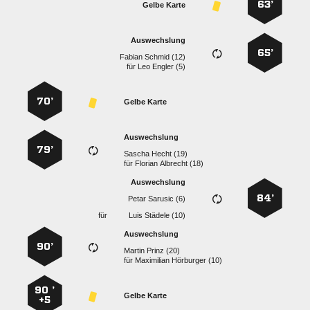
63’
Gelbe Karte
Auswechslung
65’
  
für
  
70’
Gelbe Karte
Auswechslung
79’
  
für
  
Auswechslung
84’
  
für
  
Auswechslung
90’
  
für
  
90 ’
Gelbe Karte
+5