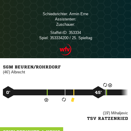
Schiedsrichter:
 
Assistenten:
Zuschauer:
Staffel-ID:
353334
Spiel:
353334200 / 25. Spieltag
SGM BEUREN/ROHRDORF
(46')

0’
45’
(19')

TSV RATZENRIED