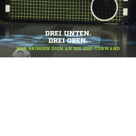
DREI UNTEN.
DREI OBEN.
WIR BRINGEN DICH AN DIE ZDF-TORWAND