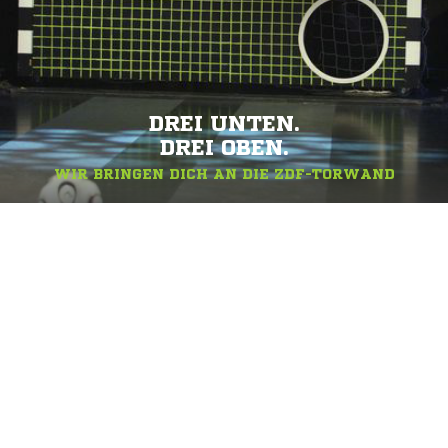
DREI UNTEN.
DREI OBEN.
WIR BRINGEN DICH AN DIE ZDF-TORWAND