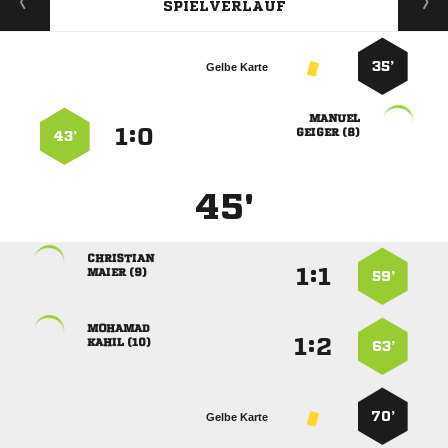
SPIELVERLAUF
35’
Gelbe Karte

:


 
43’
45'

:


 
59’

:


 
63’
70’
Gelbe Karte