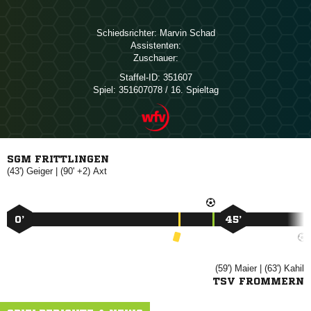
Schiedsrichter:
 
Assistenten:
Zuschauer:
Staffel-ID:
351607
Spiel:
351607078 / 16. Spieltag
SGM FRITTLINGEN
(43')

| (90' +2)

0’
45’
(59')

| (63')

TSV FROMMERN