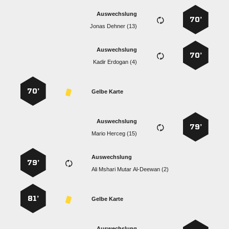
Auswechslung
70’
  
Auswechslung
70’
  
70’
Gelbe Karte
Auswechslung
79’
  
Auswechslung
79’
    
81’
Gelbe Karte
Auswechslung