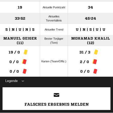
19
34
Aktuelle Punktzahl
Aktuelles
33:52
45:24
Torverhältnis
S | N | U | N | S
U | N | S | U | U
Aktueller Trend
MANUEL GEIGER
MOHAMAD KHALIL
Bester Torjäger
(11)
(Tore)
(12)
19 / 0
31 / 3
Karten (Team/Offiz.)
0 / 0
2 / 0
0 / 0
0 / 0
Legende
ANZEIGE
FALSCHES ERGEBNIS MELDEN