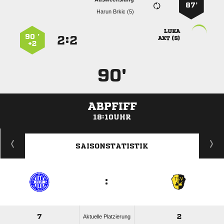
87’
  

90 ’
:


 
+2
90'
ABPFIFF
18:10UHR
ANZEIGE
SAISONSTATISTIK
:
7
2
Aktuelle Platzierung