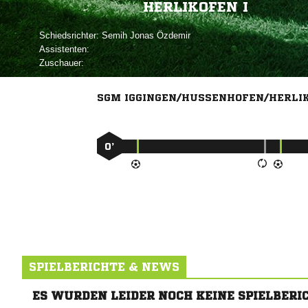
HERLIKOFEN I
Schiedsrichter:
  
Assistenten:
Zuschauer:
SGM IGGINGEN/HUSSENHOFEN/HERLIK
0’
SPIELBERICHTE & NEWS
ES WURDEN LEIDER NOCH KEINE SPIELBERI