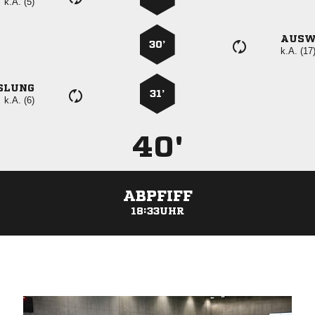
k.A. (5)
AUSW
30’
k.A. (17
SLUNG
31’
k.A. (6)
40'
ABPFIFF
18:33UHR
ANZEIGE