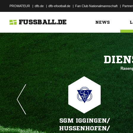
PROMATEUR
|
dfb.de
|
dfb-efootball.de
|
Fan Club Nationalmannschaft
|
Partner
FUSSBALL.DE
NEWS
L

Rasenp
SGM IGGINGEN/​
HUSSENHOFEN/​