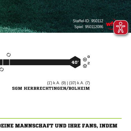
Staffel-ID:
950112
Spiel:
950112086

40’

(1') k.A. (9) | (10') k.A. (7)
SGM HERBRECHTINGEN/BOLHEIM
 DEINE MANNSCHAFT UND IHRE FANS, INDEM