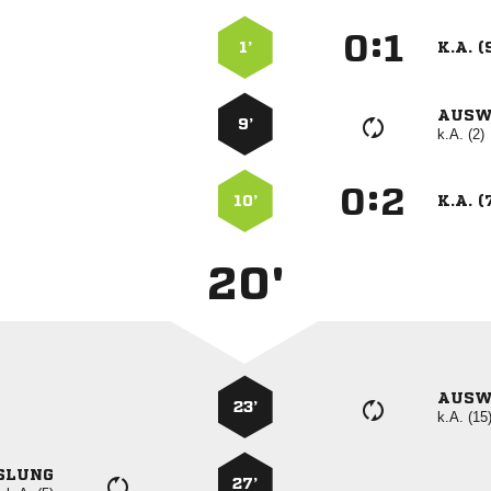
:


1’
K.A. (
AUSW
9’
k.A. (2)
:


10’
K.A. (
20'
AUSW
23’
k.A. (15
SLUNG
27’