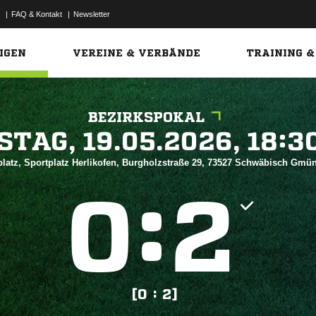
|
FAQ & Kontakt
|
Newsletter
Link
IGEN
VEREINE & VERBÄNDE
TRAINING &
BEZIRKSPOKAL
 


latz, Sportplatz Herlikofen, Burgholzstraße 29, 73527 Schwäbisch Gm
:


[0 : 2]