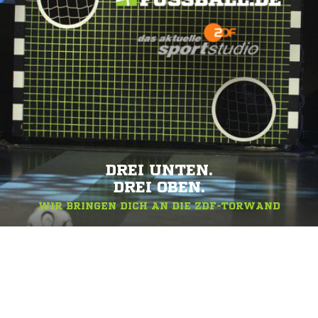
DREI UNTEN.
DREI OBEN.
WIR BRINGEN DICH AN DIE ZDF-TORWAND