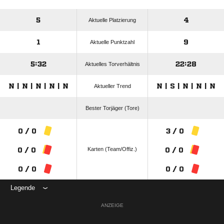
5
4
Aktuelle Platzierung
1
9
Aktuelle Punktzahl
5:32
22:28
Aktuelles Torverhältnis
N | N | N | N | N
N | S | N | N | N
Aktueller Trend
Bester Torjäger (Tore)
0 / 0
3 / 0
Karten (Team/Offiz.)
0 / 0
0 / 0
0 / 0
0 / 0
Legende
ANZEIGE