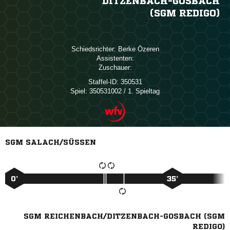
DITZENBACH-GOSBACH
(SGM REDIGO)
Schiedsrichter:
 
Assistenten:
Zuschauer:
Staffel-ID:
350531
Spiel:
350531002 / 1. Spieltag
SGM SALACH/SÜSSEN
0’
35’
SGM REICHENBACH/DITZENBACH-GOSBACH (SGM
REDIGO)