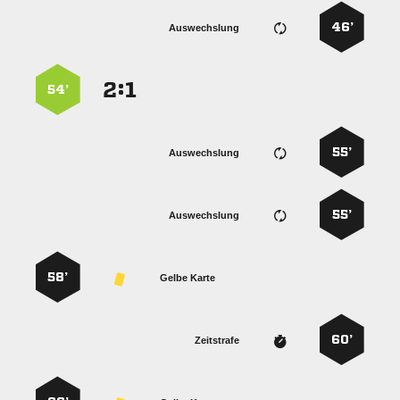
46’
Auswechslung
:


54’
55’
Auswechslung
55’
Auswechslung
58’
Gelbe Karte
60’
Zeitstrafe