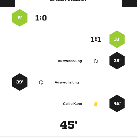
:


9’
:


18’
35’
Auswechslung
39’
Auswechslung
42’
Gelbe Karte
45'