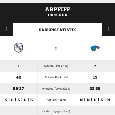
ABPFIFF
18:45UHR
ANZEIGE
SAISONSTATISTIK
:
1
7
Aktuelle Platzierung
40
13
Aktuelle Punktzahl
59:27
32:56
Aktuelles Torverhältnis
S | S | S | S | S
N | N | U | S | N
Aktueller Trend
Bester Torjäger (Tore)