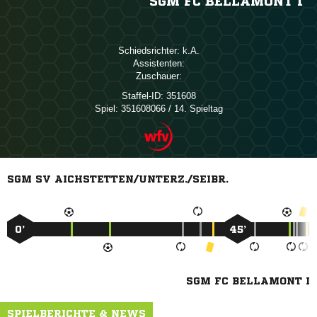
SGM FC BELLAMONT I
Schiedsrichter:

Assistenten:
Zuschauer:
Staffel-ID:
351608
Spiel:
351608066 / 14. Spieltag
SGM SV AICHSTETTEN/UNTERZ./SEIBR.
0’
45’
SGM FC BELLAMONT I
SPIELBERICHTE & NEWS