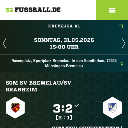
FUSSBALL.DE
KREISLIGA A1
 
 
Rasenplatz, Sportplatz Bremelau, In den Sandbirken, 72525
Münsingen-Bremelau
SGM SV BREMELAU/​SV
GRANHEIM

:

[2 : 1]