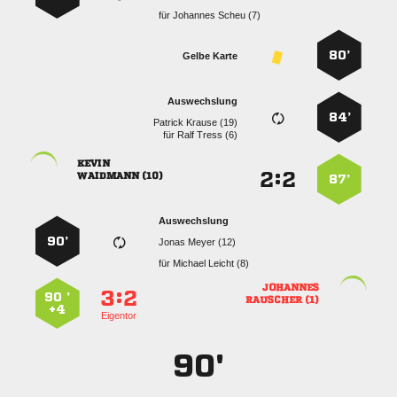
für
  
80’
Gelbe Karte
Auswechslung
84’
  
für
  

:


 
87’
Auswechslung
90’
  
für
  

:


90 ’
 
+4
Eigentor
90'