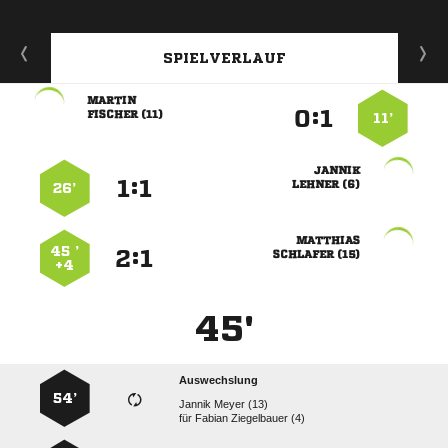
SPIELVERLAUF

:


 
11’

:


 
26’

45 ’
:


 
+4
45'
Auswechslung
54’
  
für
  