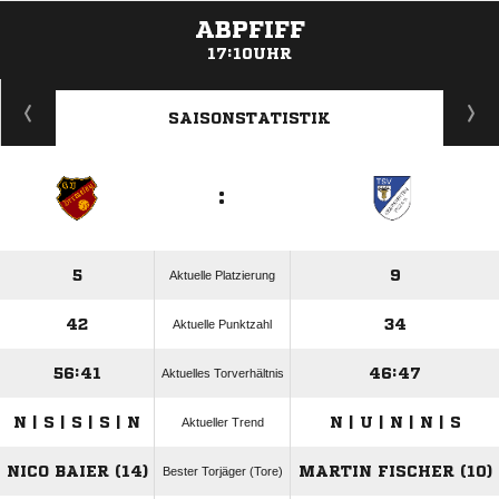
ABPFIFF
17:10UHR
ANZEIGE
SAISONSTATISTIK
:
5
9
Aktuelle Platzierung
42
34
Aktuelle Punktzahl
56:41
46:47
Aktuelles Torverhältnis
N | S | S | S | N
N | U | N | N | S
Aktueller Trend
NICO BAIER (14)
MARTIN FISCHER (10)
Bester Torjäger (Tore)