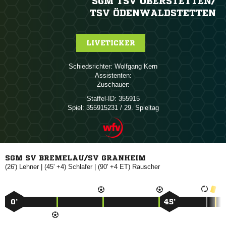
SGM TSV OBERSTETTEN/​
TSV ÖDENWALDSTETTEN
LIVETICKER
Schiedsrichter:
 
Assistenten:
Zuschauer:
Staffel-ID:
355915
Spiel:
355915231 / 29. Spieltag
SGM SV BREMELAU/SV GRANHEIM
(26')

| (45' +4)

| (90' +4 ET)

0’
45’