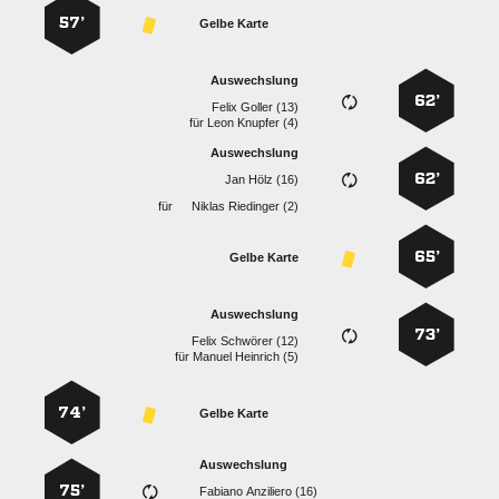
57’
Gelbe Karte
Auswechslung
62’
  
für
  
Auswechslung
62’
  
für
  
65’
Gelbe Karte
Auswechslung
73’
  
für
  
74’
Gelbe Karte
Auswechslung
75’
  