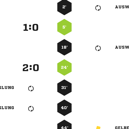
2’
AUSW
:


5’
18’
AUSW
:


24’
SLUNG
31’
SLUNG
40’
44’
GELB