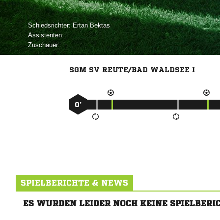
Schiedsrichter:
 
Assistenten:
Zuschauer:
SGM SV REUTE/BAD WALDSEE I
0’
SPIELBERICHTE & NEWS
ES WURDEN LEIDER NOCH KEINE SPIELBERI