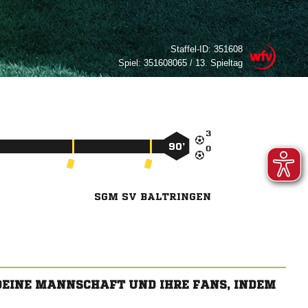
Staffel-ID:
351608
Spiel:
351608065 / 13. Spieltag

90’

SGM SV BALTRINGEN
 DEINE MANNSCHAFT UND IHRE FANS, INDEM