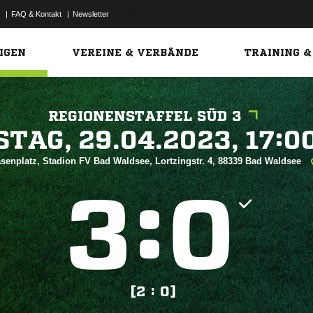
|
FAQ & Kontakt
|
Newsletter
Link
IGEN
VEREINE & VERBÄNDE
TRAINING &
REGIONENSTAFFEL SÜD 3
 


senplatz, Stadion FV Bad Waldsee, Lortzingstr. 4, 88339 Bad Waldsee
:


[2 : 0]