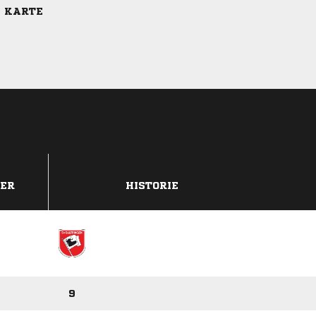
E KARTE
DER
HISTORIE
9