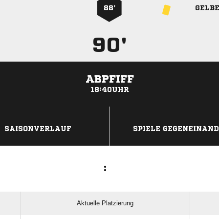
88’
GELB
90'
ABPFIFF
18:40UHR
ANZEIGE
SAISONVERLAUF
SPIELE GEGENEINAN
:
Aktuelle Platzierung