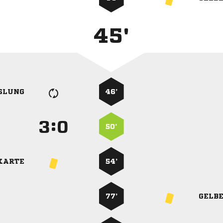
45'
SLUNG
46’
:


50’
KARTE
54’
77’
GELB