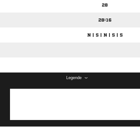
28
28:16
N | S | N | S | S
Legende