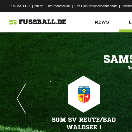
PROMATEUR
|
dfb.de
|
dfb-efootball.de
|
Fan Club Nationalmannschaft
|
Partner
FUSSBALL.DE
NEWS
L

Ra
SGM SV REUTE/​BAD
WALDSEE I