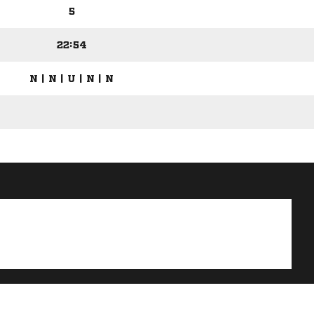
5
22:54
N | N | U | N | N