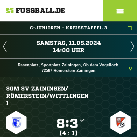
FUSSBALL.DE
C-JUNIOREN - KREISSTAFFEL 3
 
 
Rasenplatz, Sportplatz Zainingen, Ob dem Vogelloch,
72587 Römerstein-Zainingen
SGM SV ZAININGEN/​
RÖMERSTEIN/​WITTLINGEN
I

:

[4 : 1]