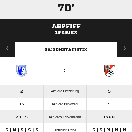
70'
ABPFIFF
15:25UHR
ANZEIGE
SAISONSTATISTIK
:
2
5
Aktuelle Platzierung
15
9
Aktuelle Punktzahl
28:15
17:33
Aktuelles Torverhältnis
S | N | S | S | S
S | S | N | N | N
Aktueller Trend