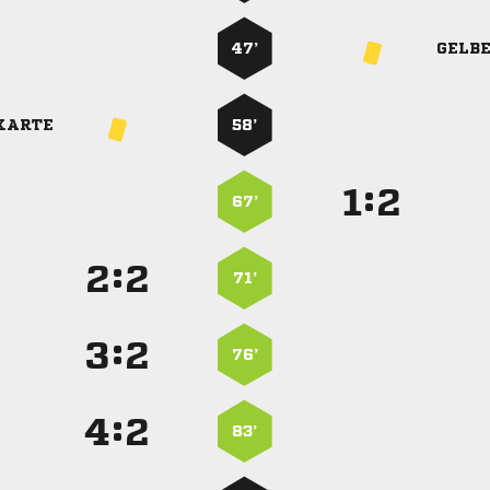
47’
GELB
KARTE
58’
:


67’
:


71’
:


76’
:


83’