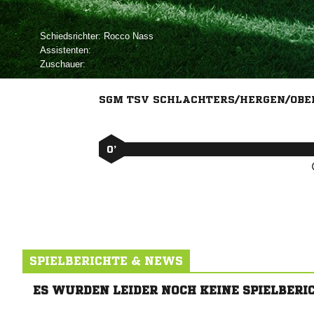
Schiedsrichter:
 
Assistenten:
Zuschauer:
SGM TSV SCHLACHTERS/HERGEN/OBE
0’
SPIELBERICHTE & NEWS
ES WURDEN LEIDER NOCH KEINE SPIELBERI