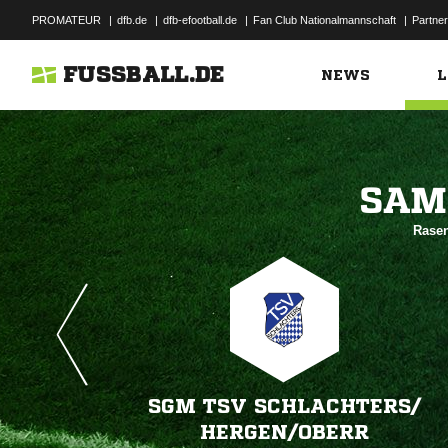
PROMATEUR
|
dfb.de
|
dfb-efootball.de
|
Fan Club Nationalmannschaft
|
Partner
FUSSBALL.DE
NEWS
L

Rasen
SGM TSV SCHLACHTERS/​
HERGEN/​OBERR