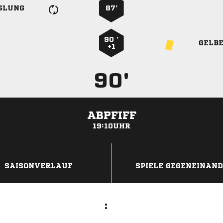
SLUNG
87’
90 ’
GELB
+1
90'
ABPFIFF
19:10UHR
ANZEIGE
SAISONVERLAUF
SPIELE GEGENEINAN
: