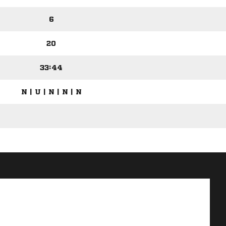
6
20
33:44
N | U | N | N | N