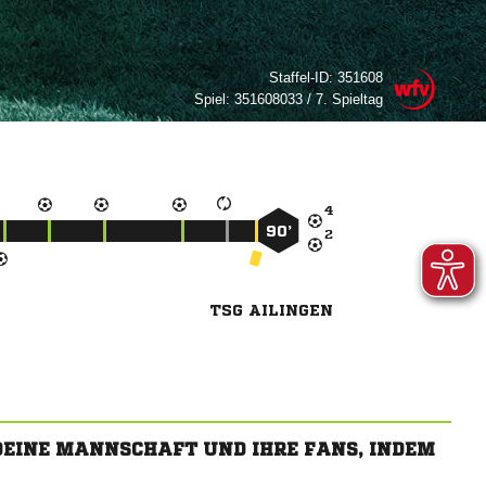
Staffel-ID:
351608
Spiel:
351608033 / 7. Spieltag

90’

TSG AILINGEN
 DEINE MANNSCHAFT UND IHRE FANS, INDEM