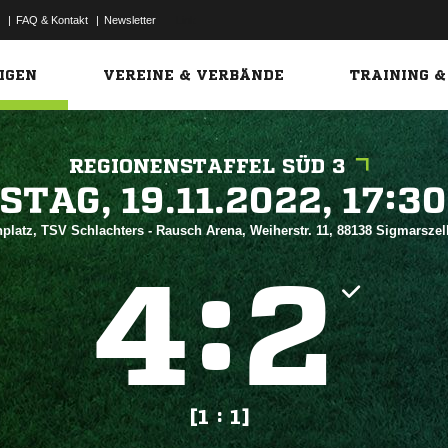
|
FAQ & Kontakt
|
Newsletter
Link
IGEN
VEREINE & VERBÄNDE
TRAINING &
REGIONENSTAFFEL SÜD 3
 


platz, TSV Schlachters - Rausch Arena, Weiherstr. 11, 88138 Sigmarszel
:


[1 : 1]