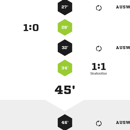
27’
AUSW
:


28’
32’
AUSW
:


34’
Strafstoßtor
45'
46’
AUSW