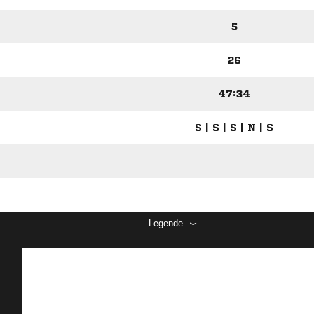
5
26
47:34
S | S | S | N | S
Legende