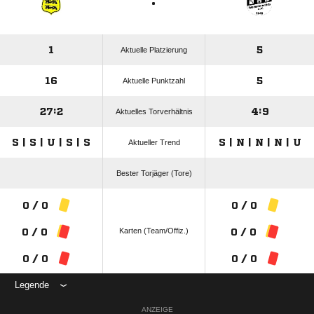
:
1
5
Aktuelle Platzierung
16
5
Aktuelle Punktzahl
27:2
4:9
Aktuelles Torverhältnis
S | S | U | S | S
S | N | N | N | U
Aktueller Trend
Bester Torjäger (Tore)
0 / 0
0 / 0
Karten (Team/Offiz.)
0 / 0
0 / 0
0 / 0
0 / 0
Legende
ANZEIGE