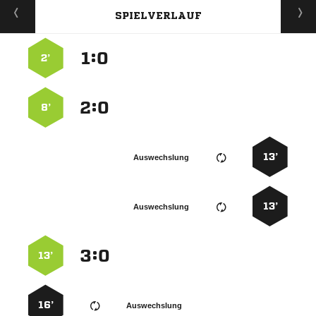
SPIELVERLAUF
:


2’
:


8’
13’
Auswechslung
13’
Auswechslung
:


13’
16’
Auswechslung