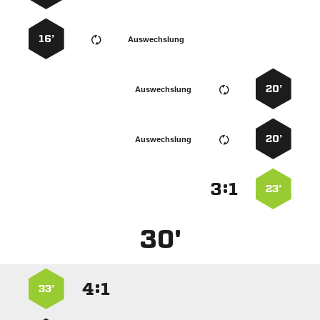
16’
Auswechslung
20’
Auswechslung
20’
Auswechslung
:


23’
30'
:


33’