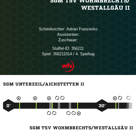
SGM TSV WOHMBRECHTS/​
WESTALLGÄU II
Schiedsrichter:
 
Assistenten:
Zuschauer:
Staffel-ID:
356211
Spiel:
356211014 / 4. Spieltag
SGM UNTERZEIL/AICHSTETTEN II
0’
30’
SGM TSV WOHMBRECHTS/WESTALLGÄU II