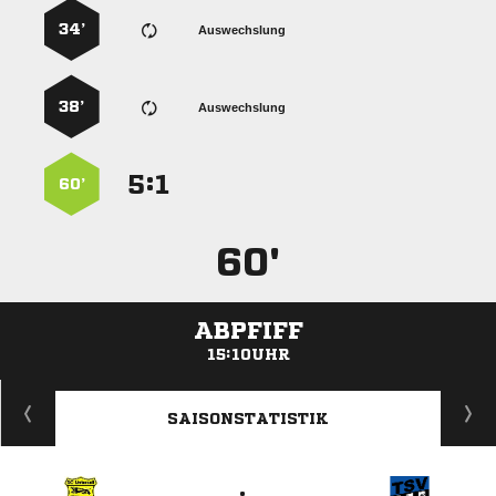
34’
Auswechslung
38’
Auswechslung
:


60’
60'
ABPFIFF
15:10UHR
ANZEIGE
SAISONSTATISTIK