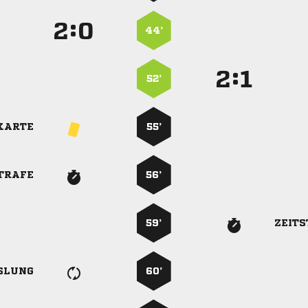
:


44’
:


52’
KARTE
55’
TRAFE
56’
59’
ZEIT
SLUNG
60’