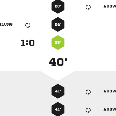
20’
AUSW
SLUNG
24’
:


29’
40'
41’
AUSW
41’
AUSW