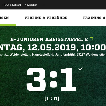
|
FAQ & Kontakt
|
Newsletter
Link
IGEN
VEREINE & VERBÄNDE
TRAINING &
B-JUNIOREN KREISSTAFFEL 2
 


platz, Weidenstetten, Hauptspielfeld, Jungfernbühl, 89197 Weidenstette
:


[1 : 0]