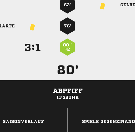
62’
GELB
KARTE
76’
:


80 ’
+2
80'
ABPFIFF
11:35UHR
ANZEIGE
SAISONVERLAUF
SPIELE GEGENEINAN