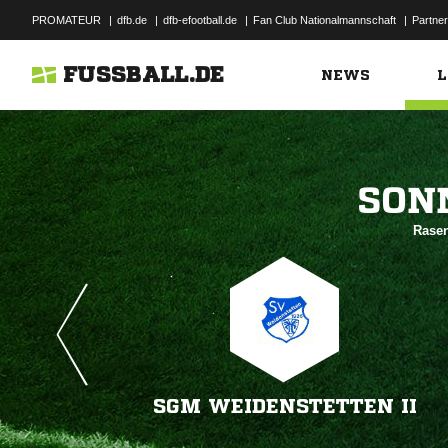
PROMATEUR
|
dfb.de
|
dfb-efootball.de
|
Fan Club Nationalmannschaft
|
Partner
FUSSBALL.DE
NEWS
L

Rasen
SGM WEIDENSTETTEN II