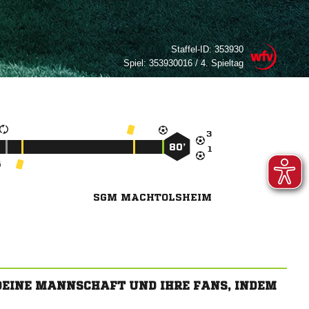
Staffel-ID:
353930
Spiel:
353930016 / 4. Spieltag

80’

SGM MACHTOLSHEIM
 DEINE MANNSCHAFT UND IHRE FANS, INDEM