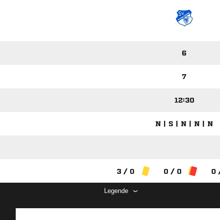
6
7
12:30
N | S | N | N | N
3 / 0
0 / 0
0 
Legende