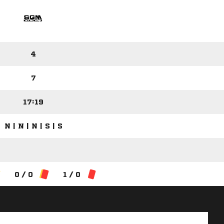
4
7
17:19
N | N | N | S | S
0 / 0
1 / 0