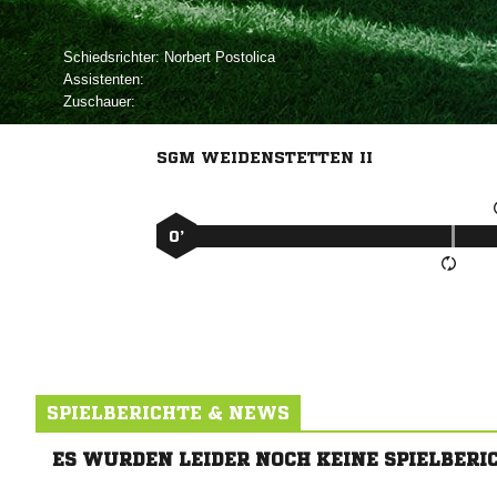
Schiedsrichter:
 
Assistenten:
Zuschauer:
SGM WEIDENSTETTEN II
0’
SPIELBERICHTE & NEWS
ES WURDEN LEIDER NOCH KEINE SPIELBERI