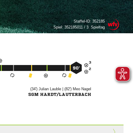
Staffel-ID:
352185
Spiel:
352185011 / 3. Spieltag

90’

(34')


| (82')


SGM HARDT/LAUTERBACH