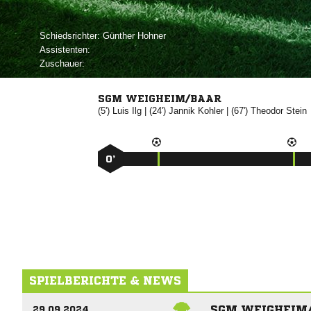
Schiedsrichter:
 
Assistenten:
Zuschauer:
SGM WEIGHEIM/BAAR
(5')


| (24')


| (67')


0’
SPIELBERICHTE & NEWS
SGM WEIGHEIM
29.09.2024