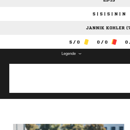
23:13
S | S | S | N | N
JANNIK KOHLER (7
5 / 0
0 / 0
0 
Legende