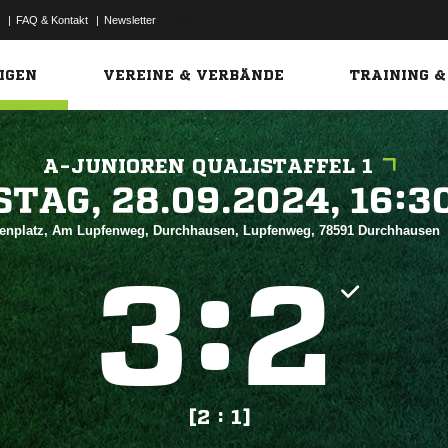
|
FAQ & Kontakt
|
Newsletter
Link
IGEN
VEREINE & VERBÄNDE
TRAINING &
A-JUNIOREN QUALISTAFFEL 1
 


enplatz, Am Lupfenweg, Durchhausen, Lupfenweg, 78591 Durchhausen
:


[2 : 1]