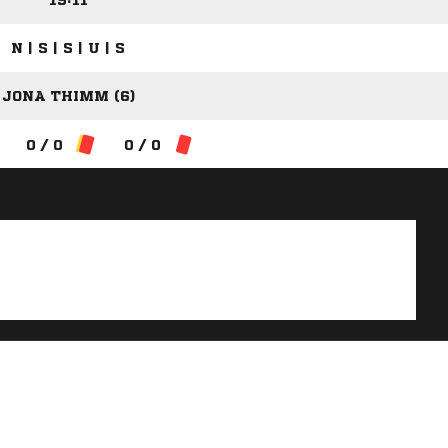
19:11
N | S | S | U | S
JONA THIMM (6)
0 / 0
0 / 0