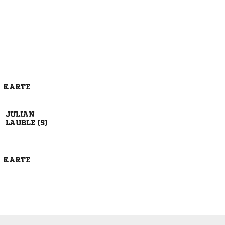
E KARTE

 
E KARTE