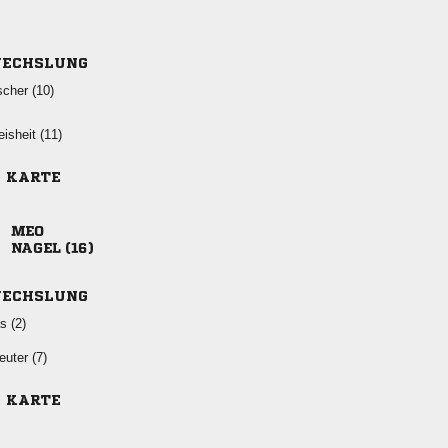
ECHSLUNG
 
 
E KARTE

 
ECHSLUNG
 
 
E KARTE