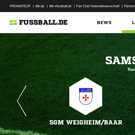
PROMATEUR
|
dfb.de
|
dfb-efootball.de
|
Fan Club Nationalmannschaft
|
Partner
FUSSBALL.DE
NEWS
L

Ras
SGM WEIGHEIM/​BAAR