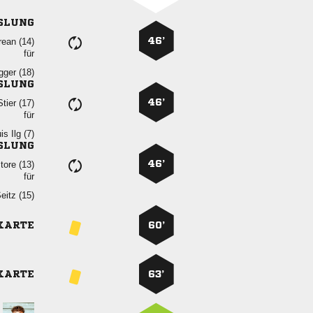
SLUNG
46’
 
für
 
SLUNG
46’
 
für
  
SLUNG
46’
 
für
 
KARTE
60’
KARTE
63’