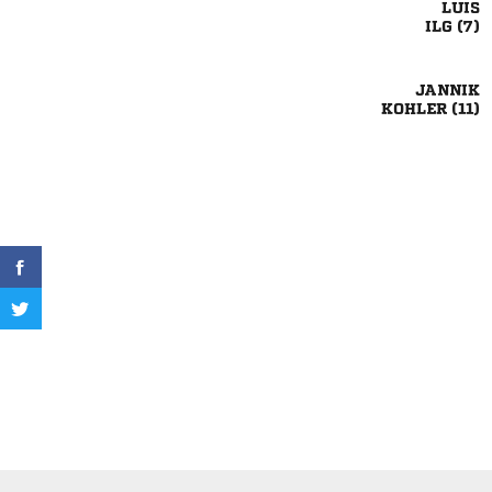

 

 