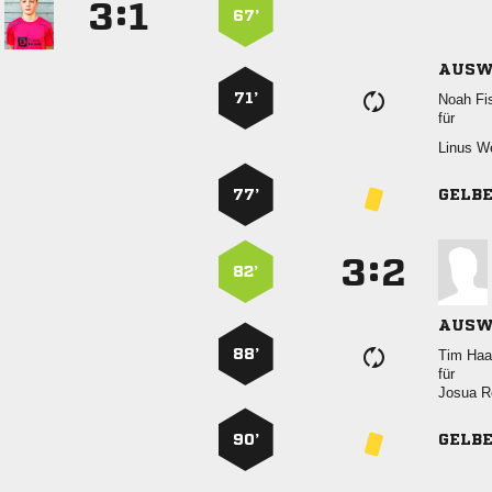
:


67’
AUSW
71’
 
für
 
77’
GELB
:


82’
AUSW
88’
 
für
 
90’
GELB