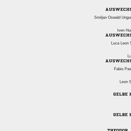
AUSWECH
  
 
AUSWECH
  

AUSWECH
 
 
GELBE 
GELBE 
