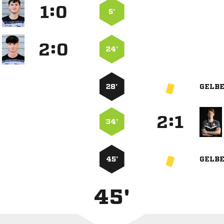
:


5’
:


24’
28’
GELB
:


34’
45’
GELB
45'