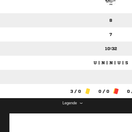
8
7
10:32
U | N | N | U | S
3 / 0
0 / 0
0 
Legende