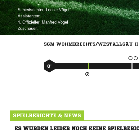
Schiedsrichter:
 
Assistenten:
4. Offizieller:
 
Zuschauer:
SGM WOHMBRECHTS/WESTALLGÄU II
0’
SPIELBERICHTE & NEWS
ES WURDEN LEIDER NOCH KEINE SPIELBERI