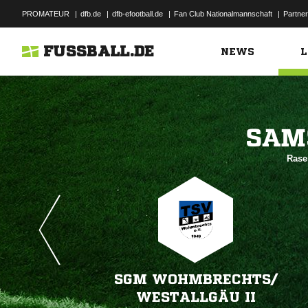
PROMATEUR
|
dfb.de
|
dfb-efootball.de
|
Fan Club Nationalmannschaft
|
Partner
FUSSBALL.DE
NEWS
L

Rase
SGM WOHMBRECHTS/​
WESTALLGÄU II