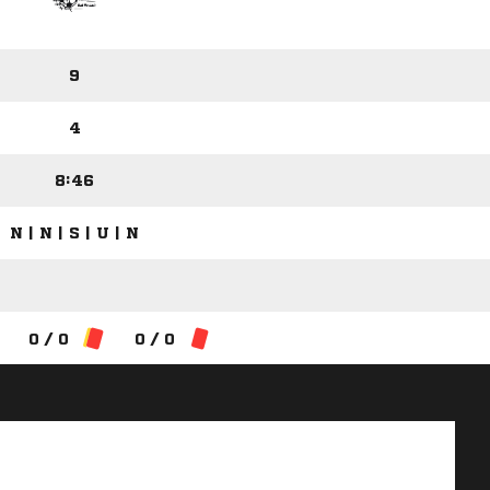
9
4
8:46
N | N | S | U | N
0 / 0
0 / 0