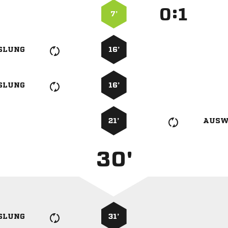
:


7’
SLUNG
16’
SLUNG
16’
21’
AUSW
30'
SLUNG
31’