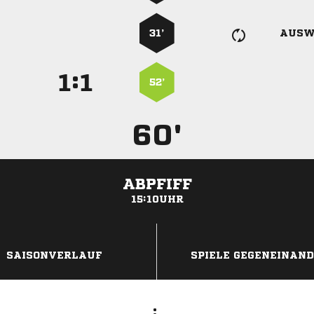
31’
AUSW
:


52’
60'
ABPFIFF
15:10UHR
ANZEIGE
SAISONVERLAUF
SPIELE GEGENEINAN
: