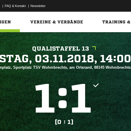
|
FAQ & Kontakt
|
Newsletter
Link
IGEN
VEREINE & VERBÄNDE
TRAINING &
QUALISTAFFEL 13
 


nplatz, Sportplatz TSV Wohmbrechts, am Ortsrand, 88145 Wohmbrecht
:


[0 : 1]