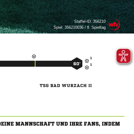
Staffel-ID:
356210
Spiel:
356210036 / 8. Spieltag

60’

TSG BAD WURZACH II
 DEINE MANNSCHAFT UND IHRE FANS, INDEM