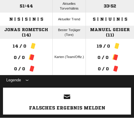
Aktuelles
51:44
33:52
Torverhältnis
N | S | S | N | S
S | N | U | N | S
Aktueller Trend
JONAS ROMETSCH
MANUEL GEIGER
Bester Torjäger
(14)
(Tore)
(11)
14 / 0
19 / 0
Karten (Team/Offiz.)
0 / 0
0 / 0
0 / 0
0 / 0
Legende
ANZEIGE
FALSCHES ERGEBNIS MELDEN