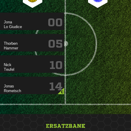
00

 
05


10


14


C
ERSATZBANK