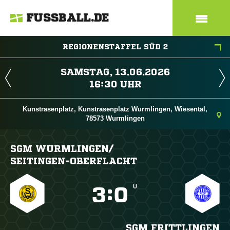
FUSSBALL.DE
REGIONENSTAFFEL SÜD 2
 
 
Kunstrasenplatz, Kunstrasenplatz Wurmlingen, Wiesental,
78573 Wurmlingen
SGM WURMLINGEN/​
SEITINGEN-OBERFLACHT
U

:

SGM FRITTLINGEN