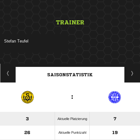
&nbsp;
TRAINER
 
ANZEIGE
SAISONSTATISTIK
:
3
7
Aktuelle Platzierung
26
19
Aktuelle Punktzahl