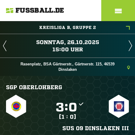
FUSSBALL.DE
KREISLIGA B, GRUPPE 2
 
 
Rasenplatz, BSA Gärtnerstr., Gärtnerstr. 115, 46539
Dinslaken
SGP OBERLOHBERG

:

[1 : 0]
SUS 09 DINSLAKEN III