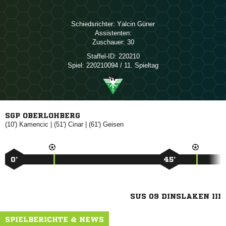
Schiedsrichter:
 
Assistenten:
Zuschauer:
30
Staffel-ID:
220210
Spiel:
220210094 / 11. Spieltag
SGP OBERLOHBERG
(10')

| (51')

| (61')

0’
45’
SUS 09 DINSLAKEN III
SPIELBERICHTE & NEWS