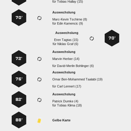
für
  
Auswechslung
70’
  
für
  
Auswechslung
70’
  
für
  
Auswechslung
72’
  
für
  
Auswechslung
76’
   
für
  
Auswechslung
82’
  
für
  
88’
Gelbe Karte