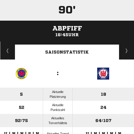
90'
ABPFIFF
16:45UHR
ANZEIGE
SAISONSTATISTIK
:
Aktuelle
5
18
Platzierung
Aktuelle
52
24
Punktzahl
Aktuelles
92:75
64:107
Torverhältnis
U | N | N | S | N
U | N | N | N | N
Aktueller Trend