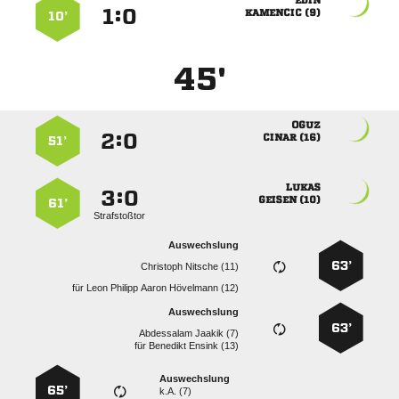

:


 
10’
45'

:


 
51’

:


 
61’
Strafstoßtor
Auswechslung
63’
  
für
    
Auswechslung
63’
  
für
  
Auswechslung
65’
k.A. (7)