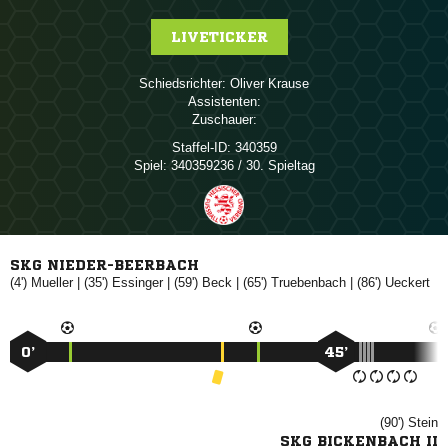
LIVETICKER
Schiedsrichter:
 
Assistenten:
Zuschauer:
Staffel-ID:
340359
Spiel:
340359236 / 30. Spieltag
SKG NIEDER-BEERBACH
(4')

| (35')

| (59')

| (65')

| (86')

0’
45’
(90')

SKG BICKENBACH II