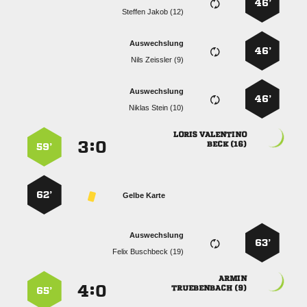
46’
  
Auswechslung
46’
  
Auswechslung
46’
  
 
:


 
59’
62’
Gelbe Karte
Auswechslung
63’
  

:


 
65’