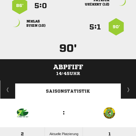

:


 
86’

:


 
90’
90'
ABPFIFF
14:45UHR
ANZEIGE
SAISONSTATISTIK
:
2
1
Aktuelle Platzierung