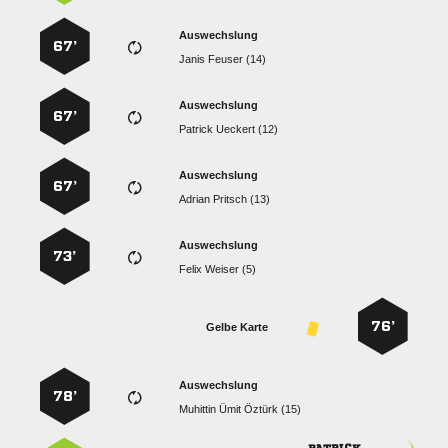
Auswechslung
67’
  
Auswechslung
67’
  
Auswechslung
67’
  
Auswechslung
73’
  
76’
Gelbe Karte
Auswechslung
78’
   