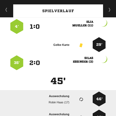
SPIELVERLAUF

:


 
4’
29’
Gelbe Karte

:


 
35’
45'
Auswechslung
46’
  
Auswechslung