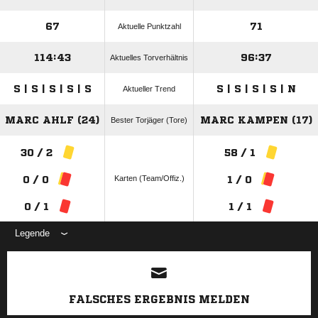
67
71
Aktuelle Punktzahl
114:43
96:37
Aktuelles Torverhältnis
S | S | S | S | S
S | S | S | S | N
Aktueller Trend
MARC AHLF (24)
MARC KAMPEN (17)
Bester Torjäger (Tore)
30 / 2
58 / 1
Karten (Team/Offiz.)
0 / 0
1 / 0
0 / 1
1 / 1
Legende
ANZEIGE
FALSCHES ERGEBNIS MELDEN