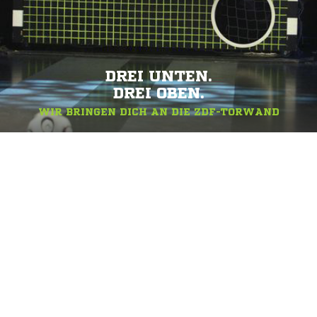
DREI UNTEN.
DREI OBEN.
WIR BRINGEN DICH AN DIE ZDF-TORWAND