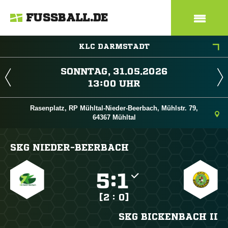
FUSSBALL.DE
KLC DARMSTADT
 
 
Rasenplatz, RP Mühltal-Nieder-Beerbach, Mühlstr. 79,
64367 Mühltal
SKG NIEDER-BEERBACH

:

[2 : 0]
SKG BICKENBACH II