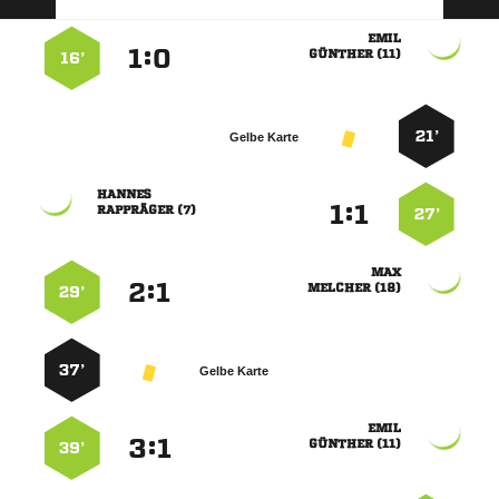

:


 
16’
21’
Gelbe Karte

:


 
27’

:


 
29’
37’
Gelbe Karte

:


 
39’