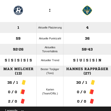
:
1
4
Aktuelle Platzierung
59
36
Aktuelle Punktzahl
Aktuelles
92:26
58:43
Torverhältnis
S | S | S | S | S
S | U | S | S | N
Aktueller Trend
MAX MELCHER
HANNES RAPPRÄGER
Bester Torjäger
(13)
(Tore)
(27)
35 / 1
30 / 1
Karten
0 / 0
0 / 0
(Team/Offiz.)
2 / 0
0 / 0
Legende