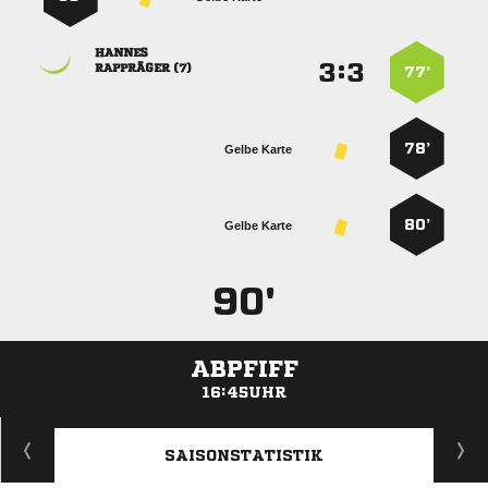

:


 
77’
78’
Gelbe Karte
80’
Gelbe Karte
90'
ABPFIFF
16:45UHR
ANZEIGE
SAISONSTATISTIK