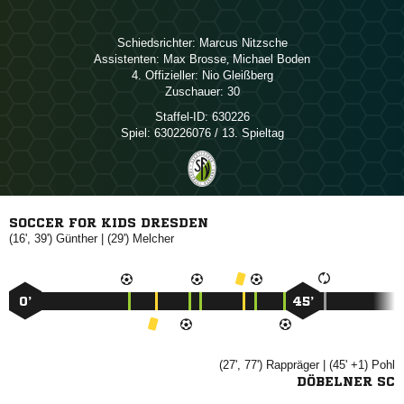
Schiedsrichter:
 
Assistenten:
 
,  
4. Offizieller:
 
Zuschauer:
30
Staffel-ID:
630226
Spiel:
630226076 / 13. Spieltag
SOCCER FOR KIDS DRESDEN
(16', 39')

| (29')

0’
45’
(27', 77')

| (45' +1)

DÖBELNER SC