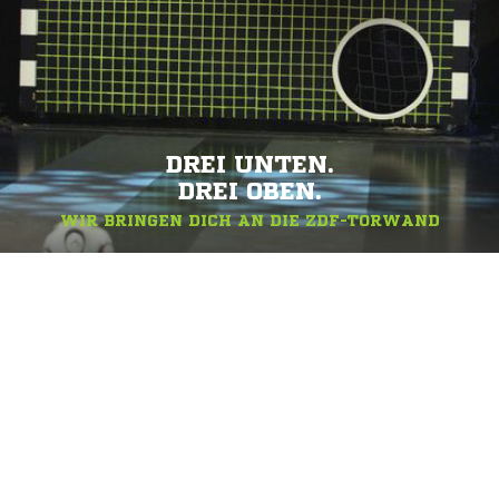
DREI UNTEN.
DREI OBEN.
WIR BRINGEN DICH AN DIE ZDF-TORWAND