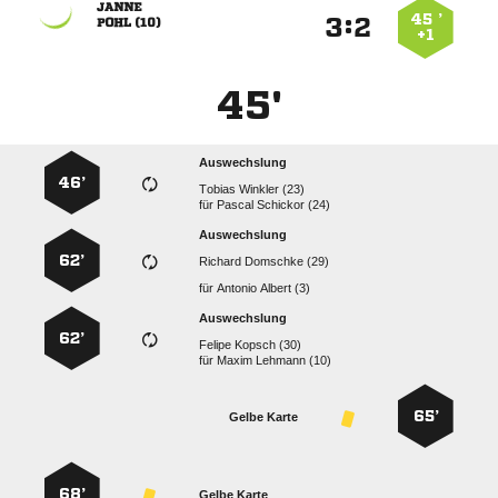

45 ’
:


 
+1
45'
Auswechslung
46’
  
für
  
Auswechslung
62’
  
für
  
Auswechslung
62’
  
für
  
65’
Gelbe Karte
68’
Gelbe Karte