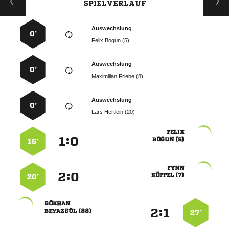
SPIELVERLAUF
Auswechslung
0’
  
Auswechslung
0’
  
Auswechslung
0’
  

:


 
15’

:


 
20’

:


 
27’