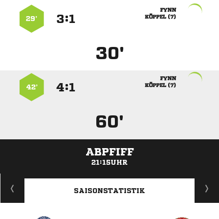

:


 
29’
30'

:


 
42’
60'
ABPFIFF
21:15UHR
ANZEIGE
SAISONSTATISTIK