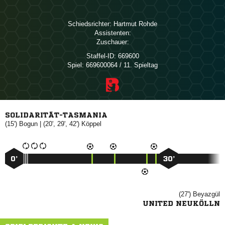
Schiedsrichter:
 
Assistenten:
Zuschauer:
Staffel-ID:
669600
Spiel:
669600064 / 11. Spieltag
SOLIDARITÄT-TASMANIA
(15')

| (20', 29', 42')

0’
30’
(27')

UNITED NEUKÖLLN