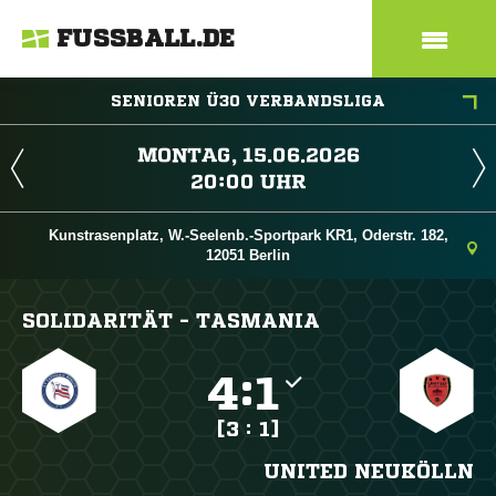
FUSSBALL.DE
SENIOREN Ü30 VERBANDSLIGA
 
 
Kunstrasenplatz, W.-Seelenb.-Sportpark KR1, Oderstr. 182,
12051 Berlin
SOLIDARITÄT - TASMANIA

:

[3 : 1]
UNITED NEUKÖLLN