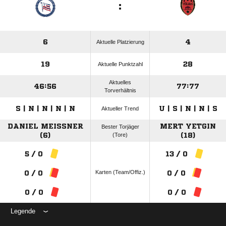
:
6
4
Aktuelle Platzierung
19
28
Aktuelle Punktzahl
Aktuelles
46:56
77:77
Torverhältnis
S | N | N | N | N
U | S | N | N | S
Aktueller Trend
DANIEL MEISSNER (
MERT YETGIN
Bester Torjäger
6)
(Tore)
(18)
5 / 0
13 / 0
Karten (Team/Offiz.)
0 / 0
0 / 0
0 / 0
0 / 0
Legende