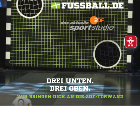
DREI UNTEN.
DREI OBEN.
WIR BRINGEN DICH AN DIE ZDF-TORWAND