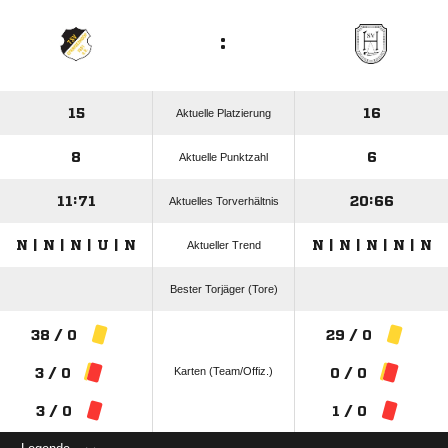
:
15
16
Aktuelle Platzierung
8
6
Aktuelle Punktzahl
11:71
20:66
Aktuelles Torverhältnis
N | N | N | U | N
N | N | N | N | N
Aktueller Trend
Bester Torjäger (Tore)
38 / 0
29 / 0
Karten (Team/Offiz.)
3 / 0
0 / 0
3 / 0
1 / 0