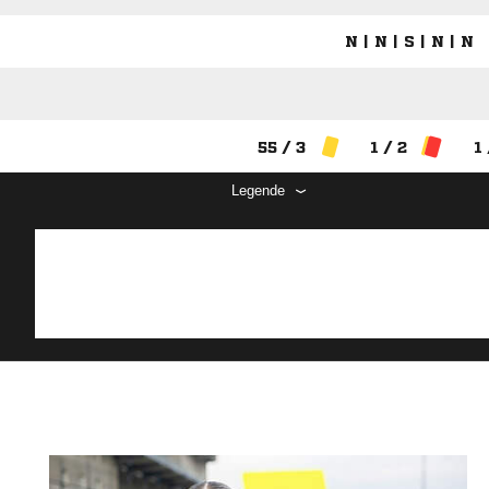
N | N | S | N | N
55 / 3
1 / 2
1 
Legende