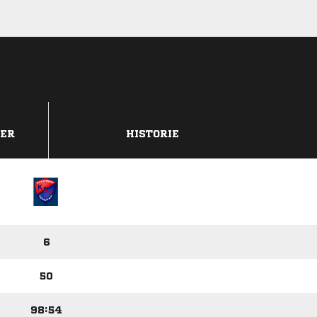
DER
HISTORIE
6
50
98:54