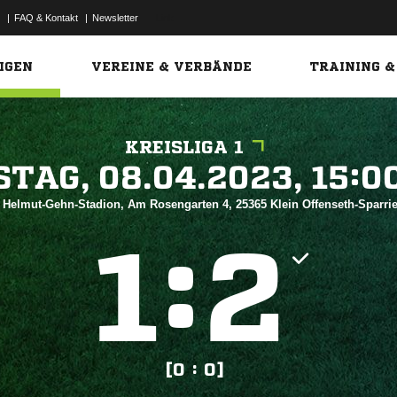
|
FAQ & Kontakt
|
Newsletter
Link
IGEN
VEREINE & VERBÄNDE
TRAINING &
KREISLIGA 1
 


, Helmut-Gehn-Stadion, Am Rosengarten 4, 25365 Klein Offenseth-Sparr
:


[0 : 0]