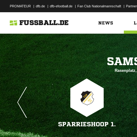
PROMATEUR
|
dfb.de
|
dfb-efootball.de
|
Fan Club Nationalmannschaft
|
Partner
FUSSBALL.DE
NEWS
L

Rasenplatz
SPARRIESHOOP 1.