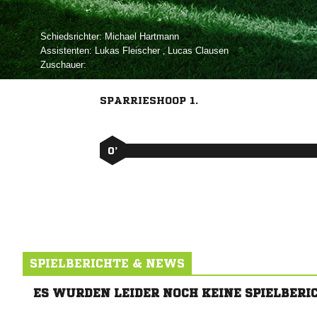
Schiedsrichter:
 
Assistenten:
 
,  
Zuschauer:
SPARRIESHOOP 1.
0’
SPIELBERICHTE & NEWS
ES WURDEN LEIDER NOCH KEINE SPIELBERI