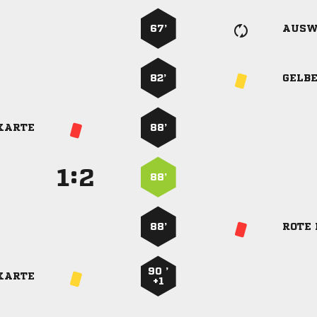
67’
AUSW
82’
GELB
KARTE
88’
:


88’
88’
ROTE
90 ’
KARTE
+1