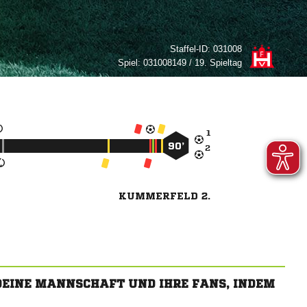
Staffel-ID:
031008
Spiel:
031008149 / 19. Spieltag

90’

KUMMERFELD 2.
 DEINE MANNSCHAFT UND IHRE FANS, INDEM