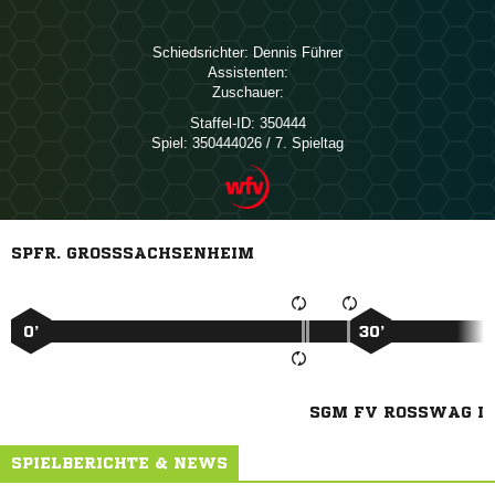
Schiedsrichter:
 
Assistenten:
Zuschauer:
Staffel-ID:
350444
Spiel:
350444026 / 7. Spieltag
SPFR. GROSSSACHSENHEIM
0’
30’
SGM FV ROSSWAG I
SPIELBERICHTE & NEWS