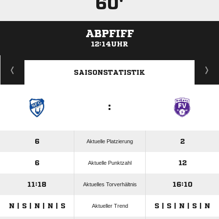
60'
ABPFIFF
12:14UHR
ANZEIGE
SAISONSTATISTIK
:
6
2
Aktuelle Platzierung
6
12
Aktuelle Punktzahl
11:18
16:10
Aktuelles Torverhältnis
N | S | N | N | S
S | S | N | S | N
Aktueller Trend