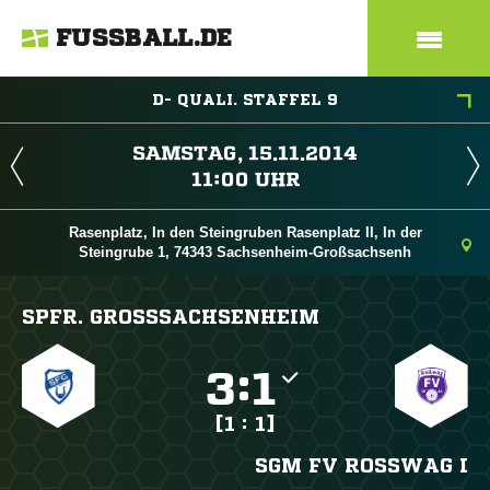
FUSSBALL.DE
D- QUALI. STAFFEL 9
 
 
Rasenplatz, In den Steingruben Rasenplatz II, In der
Steingrube 1, 74343 Sachsenheim-Großsachsenh
SPFR. GROSSSACHSENHEIM

:

[1 : 1]
SGM FV ROSSWAG I