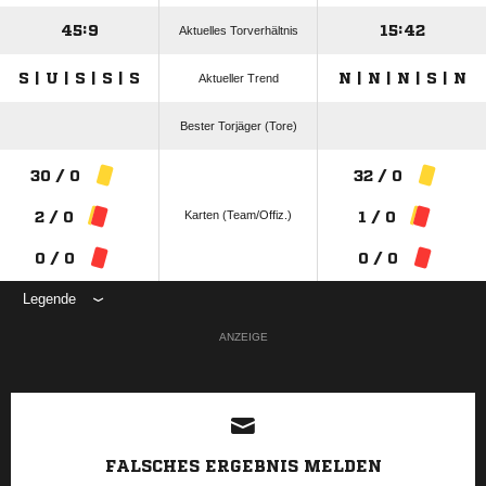
45:9
15:42
Aktuelles Torverhältnis
S | U | S | S | S
N | N | N | S | N
Aktueller Trend
Bester Torjäger (Tore)
30 / 0
32 / 0
Karten (Team/Offiz.)
2 / 0
1 / 0
0 / 0
0 / 0
Legende
ANZEIGE
FALSCHES ERGEBNIS MELDEN