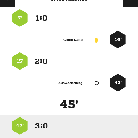
:


7’
14’
Gelbe Karte
:


15’
43’
Auswechslung
45'
:


47’