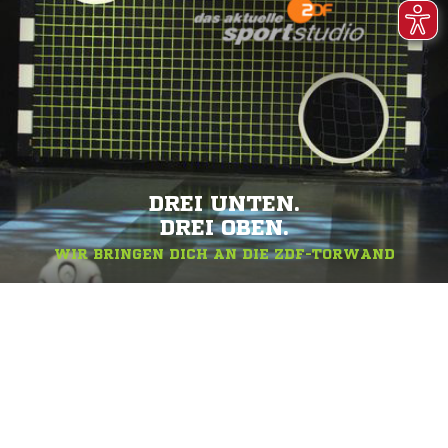
DREI UNTEN.
DREI OBEN.
WIR BRINGEN DICH AN DIE ZDF-TORWAND