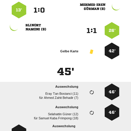
 
:


 
13’

:


 
26’
42’
Gelbe Karte
45'
Auswechslung
46’
   
für
   
Auswechslung
46’
  
für
   
Auswechslung