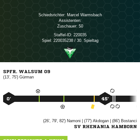
Schiedsrichter:
 
Assistenten:
Zuschauer:
50
Staffel-ID:
220035
Spiel:
220035238 / 30. Spieltag
SPFR. WALSUM 09
(13', 75')

0’
45’
(26', 79', 82')

| (77')

| (86')

SV RHENANIA HAMBORN