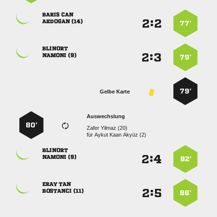
 
:


 
77’

:


 
79’
79’
Gelbe Karte
Auswechslung
80’
  
für
   

:


 
82’
 
:


 
86’