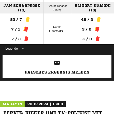
JAN SCHARPEGGE
BLINORT NAMONI
Bester Torjäger
(19)
(Tore)
(15)
82 / 7
49 / 2
Karten
7 / 1
3 / 0
(Team/Offiz.)
7 / 3
4 / 0
Legende
ANZEIGE
FALSCHES ERGEBNIS MELDEN
MAGAZIN
28.12.2024 | 15:00
PERVIZ: KICKER UND TV-POLIZIST MIT