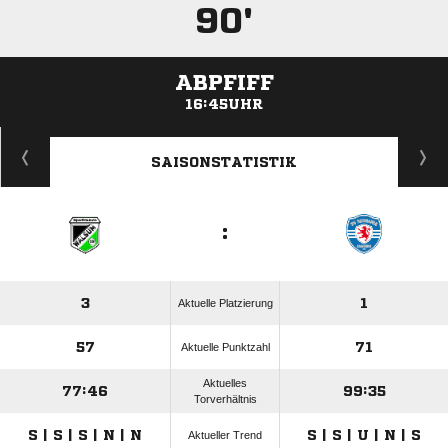
90'
ABPFIFF
16:45UHR
ANZEIGE
SAISONSTATISTIK
:
3
1
Aktuelle Platzierung
57
71
Aktuelle Punktzahl
Aktuelles
77:46
99:35
Torverhältnis
S | S | S | N | N
S | S | U | N | S
Aktueller Trend