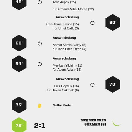
46’
  
für
  
Auswechslung
60’
  
für
  
Auswechslung
60’
   
für
   
Auswechslung
64’
  
für
  
Auswechslung
70’
  
für
  
75’
Gelbe Karte
 
:


 
75’