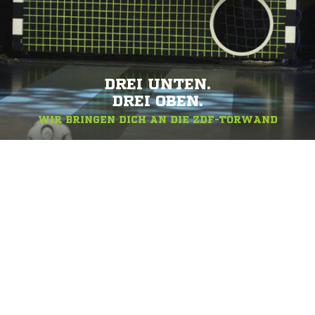
DREI UNTEN.
DREI OBEN.
WIR BRINGEN DICH AN DIE ZDF-TORWAND