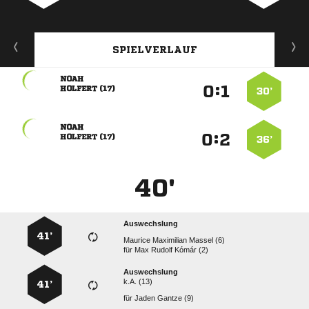
SPIELVERLAUF

:


 
30’

:


 
36’
40'
Auswechslung
41’
   
für
   
Auswechslung
k.A. (13)
41’
für
  