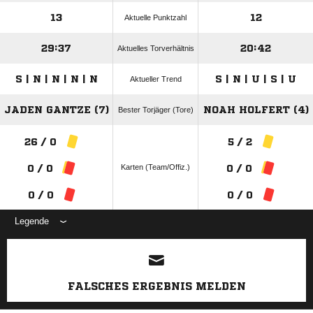
13
12
Aktuelle Punktzahl
29:37
20:42
Aktuelles Torverhältnis
S | N | N | N | N
S | N | U | S | U
Aktueller Trend
JADEN GANTZE (7)
NOAH HOLFERT (4)
Bester Torjäger (Tore)
26 / 0
5 / 2
Karten (Team/Offiz.)
0 / 0
0 / 0
0 / 0
0 / 0
Legende
ANZEIGE
FALSCHES ERGEBNIS MELDEN