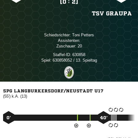
[0 : 2]
TSV GRAUPA
Schiedsrichter:
 
Assistenten:
Zuschauer:
20
Staffel-ID:
630858
Spiel:
630858052 / 13. Spieltag
SPG LANGBURKERSDORF/NEUSTADT U17
(55') k.A. (13)
0’
40’