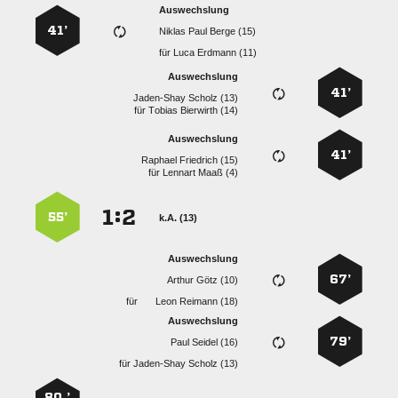
Auswechslung
41’
   
für
  
Auswechslung
41’
  
für
  
Auswechslung
41’
  
für
  
:


55’
k.A. (13)
Auswechslung
67’
  
für
  
Auswechslung
79’
  
für
  
80 ’