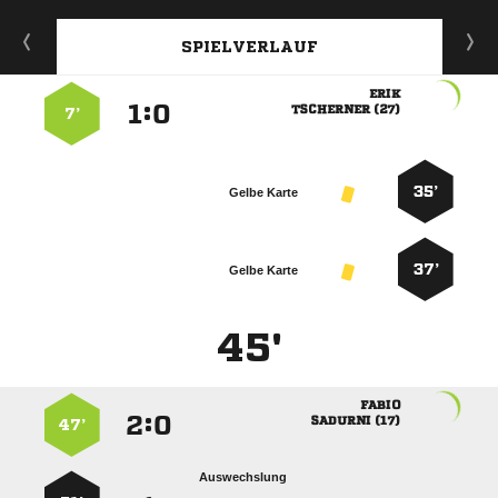
SPIELVERLAUF

:


 
7’
35’
Gelbe Karte
37’
Gelbe Karte
45'

:


 
47’
Auswechslung