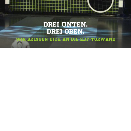
DREI UNTEN.
DREI OBEN.
WIR BRINGEN DICH AN DIE ZDF-TORWAND