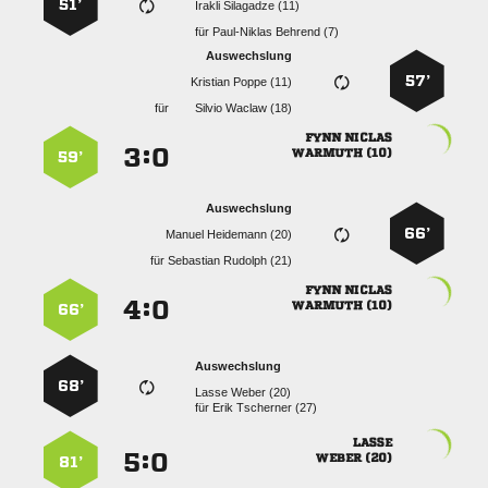
51’
  
für
  
Auswechslung
57’
  
für
  
 
:


 
59’
Auswechslung
66’
  
für
  
 
:


 
66’
Auswechslung
68’
  
für
  

:


 
81’