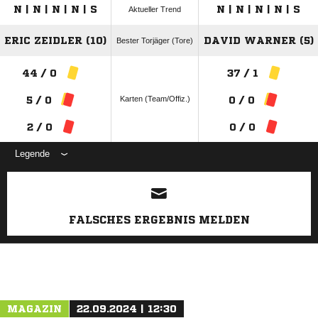
N | N | N | N | S
N | N | N | N | S
Aktueller Trend
ERIC ZEIDLER (10)
DAVID WARNER (5)
Bester Torjäger (Tore)
44 / 0
37 / 1
Karten (Team/Offiz.)
5 / 0
0 / 0
2 / 0
0 / 0
Legende
ANZEIGE
FALSCHES ERGEBNIS MELDEN
MAGAZIN
22.09.2024 | 12:30