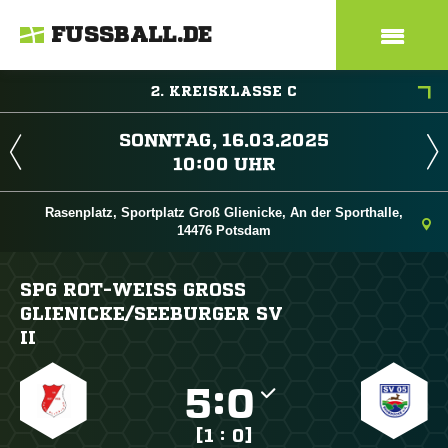
FUSSBALL.DE
2. KREISKLASSE C
 
 
Rasenplatz, Sportplatz Groß Glienicke, An der Sporthalle,
14476 Potsdam
SPG ROT-WEISS GROSS GL
IENICKE/​SEEBURGER SV II

:

[1 : 0]