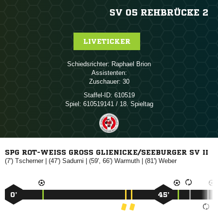
SV 05 REHBRÜCKE 2
LIVETICKER
Schiedsrichter:
 
Assistenten:
Zuschauer:
30
Staffel-ID:
610519
Spiel:
610519141 / 18. Spieltag
SPG ROT-WEISS GROSS GLIENICKE/SEEBURGER SV II
(7')

| (47')

| (59', 66')

| (81')

0’
45’