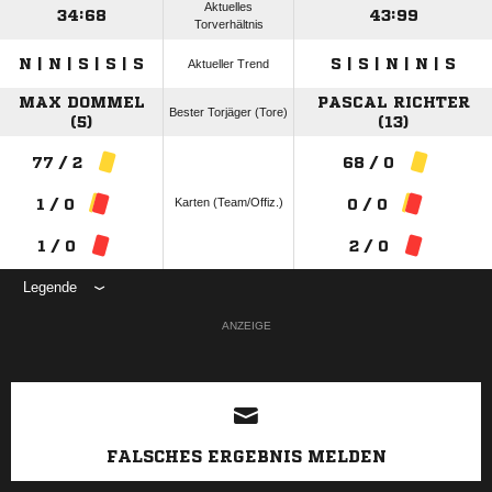
Aktuelles
34:68
43:99
Torverhältnis
N | N | S | S | S
S | S | N | N | S
Aktueller Trend
MAX DOMMEL
PASCAL RICHTER
Bester Torjäger (Tore)
(5)
(13)
77 / 2
68 / 0
Karten (Team/Offiz.)
1 / 0
0 / 0
1 / 0
2 / 0
Legende
ANZEIGE
FALSCHES ERGEBNIS MELDEN