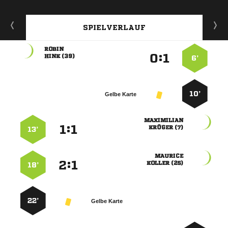
SPIELVERLAUF

:


 
6’
10’
Gelbe Karte

:


 
13’

:


 
18’
22’
Gelbe Karte