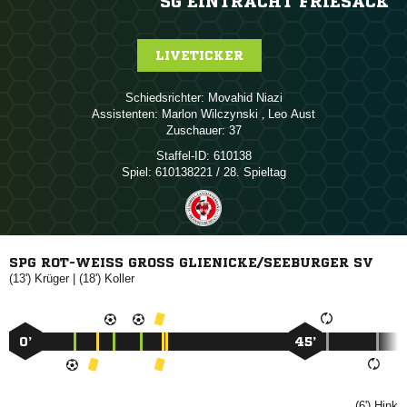
SG EINTRACHT FRIESACK
LIVETICKER
Schiedsrichter:
 
Assistenten:
 
,  
Zuschauer:
37
Staffel-ID:
610138
Spiel:
610138221 / 28. Spieltag
SPG ROT-WEISS GROSS GLIENICKE/SEEBURGER SV
(13')

| (18')

0’
45’
(6')
