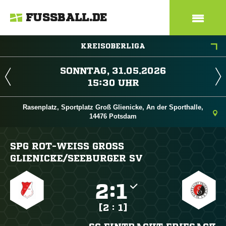
FUSSBALL.DE
KREISOBERLIGA
 
 
Rasenplatz, Sportplatz Groß Glienicke, An der Sporthalle,
14476 Potsdam
SPG ROT-WEISS GROSS GL
IENICKE/​SEEBURGER SV

:

[2 : 1]