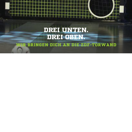
DREI UNTEN.
DREI OBEN.
WIR BRINGEN DICH AN DIE ZDF-TORWAND