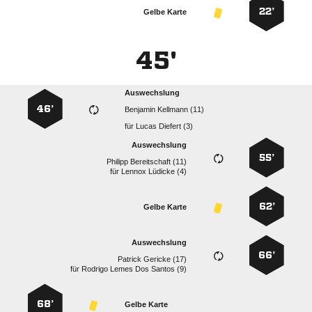
22’
Gelbe Karte
45'
Auswechslung
46’
  
für
  
Auswechslung
55’
  
für
  
62’
Gelbe Karte
Auswechslung
66’
  
für
    
68’
Gelbe Karte