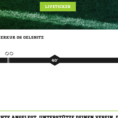
LIVETICKER
MERKUR 06 OELSNITZ
40’
CHTE ANGELEGT. UNTERSTÜTZE DEINEN VEREIN,