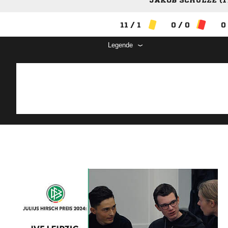
JAKOB SCHULZE (1
11 / 1
0 / 0
0
Legende