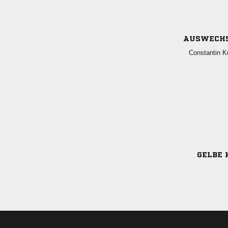
AUSWECH
 
GELBE 