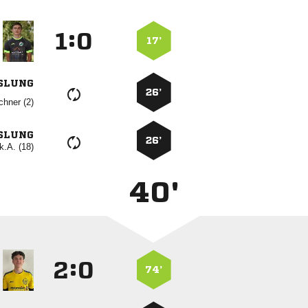
:


17’
SLUNG
26’
 
SLUNG
26’
k.A. (18)
40'
:


74’