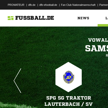
PROMATEUR
|
dfb.de
|
dfb-efootball.de
|
Fan Club Nationalmannschaft
|
Partner
FUSSBALL.DE
NEWS
L
VOWALO

R
SPG SG TRAKTOR
LAUTERBACH /​ SV