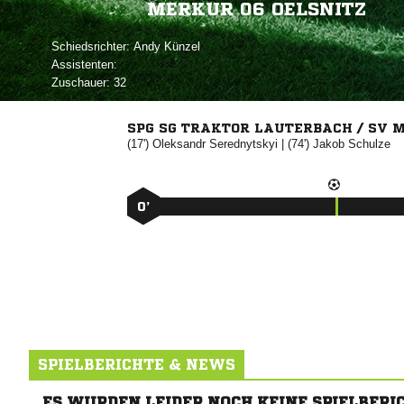
MERKUR 06 OELSNITZ
Schiedsrichter:
 
Assistenten:
Zuschauer:
32
SPG SG TRAKTOR LAUTERBACH / SV 
(17')


| (74')


0’
SPIELBERICHTE & NEWS
ES WURDEN LEIDER NOCH KEINE SPIELBERI