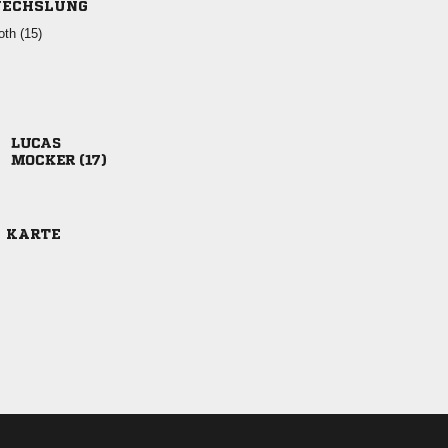
ECHSLUNG
 

 
E KARTE