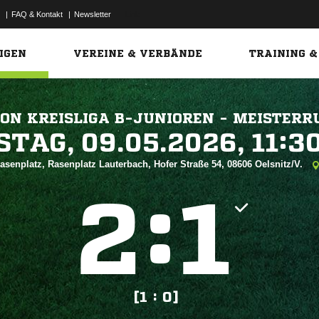
|
FAQ & Kontakt
|
Newsletter
Link
IGEN
VEREINE & VERBÄNDE
TRAINING &
N KREISLIGA B-JUNIOREN - MEISTERR
 


asenplatz, Rasenplatz Lauterbach, Hofer Straße 54, 08606 Oelsnitz/V.
:


[1 : 0]