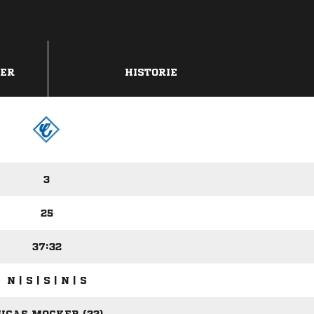
DER
HISTORIE
3
25
37:32
N | S | S | N | S