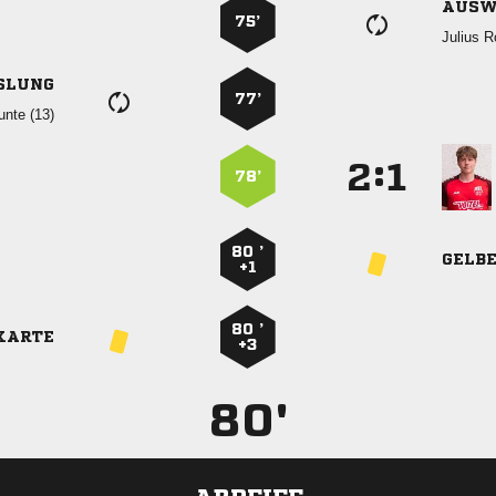
AUSW
75’
 
SLUNG
77’
 
:


78’
80 ’
GELB
+1
80 ’
KARTE
+3
80'