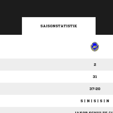
SAISONSTATISTIK
2
31
37:20
S | N | S | S | N