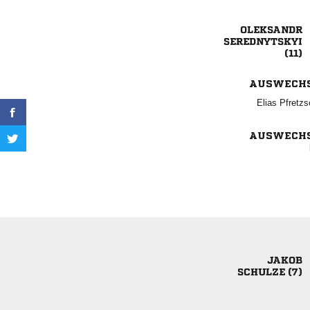



AUSWECH
 
AUSWECH

 