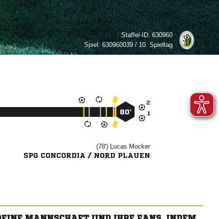
Staffel-ID:
630960
Spiel:
630960039 / 10. Spieltag

80’

(78')


SPG CONCORDIA / NORD PLAUEN
 DEINE MANNSCHAFT UND IHRE FANS, INDEM