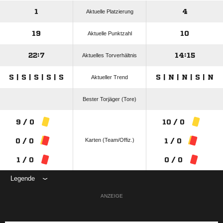
1
4
Aktuelle Platzierung
19
10
Aktuelle Punktzahl
22:7
14:15
Aktuelles Torverhältnis
S | S | S | S | S
S | N | N | S | N
Aktueller Trend
Bester Torjäger (Tore)
9 / 0
10 / 0
Karten (Team/Offiz.)
0 / 0
1 / 0
1 / 0
0 / 0
Legende
ANZEIGE