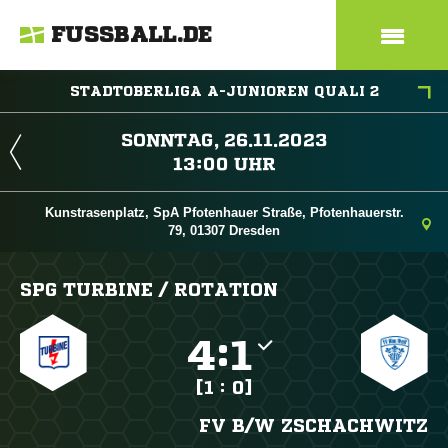
FUSSBALL.DE
STADTOBERLIGA A-JUNIOREN QUALI 2
 
 
Kunstrasenplatz, SpA Pfotenhauer Straße, Pfotenhauerstr.
79, 01307 Dresden
SPG TURBINE /​ ROTATION

:

[1 : 0]
FV B/​W ZSCHACHWITZ