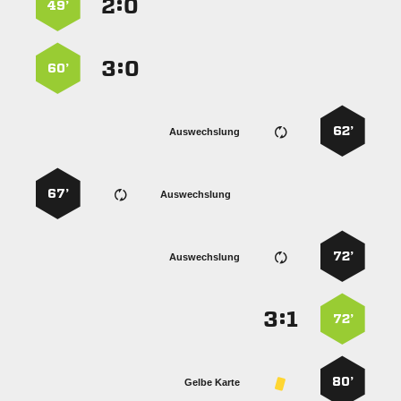
:


49’
:


60’
62’
Auswechslung
67’
Auswechslung
72’
Auswechslung
:


72’
80’
Gelbe Karte