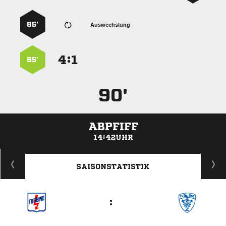
85’
Auswechslung
:


85’
90'
ABPFIFF
14:42UHR
ANZEIGE
SAISONSTATISTIK
: