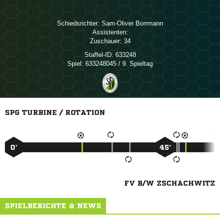
Schiedsrichter:
 
Assistenten:
Zuschauer:
34
Staffel-ID:
633248
Spiel:
633248045 / 9. Spieltag
SPG TURBINE / ROTATION
0’
45’
FV B/W ZSCHACHWITZ
SPIELBERICHTE & NEWS