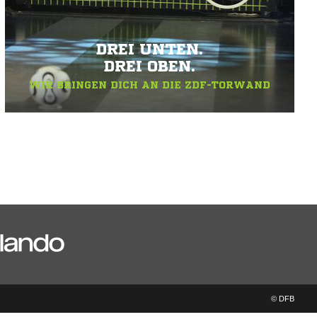
DREI UNTEN.
DREI OBEN.
WIR BRINGEN DICH AN DIE ZDF-TORWAND
© DFB