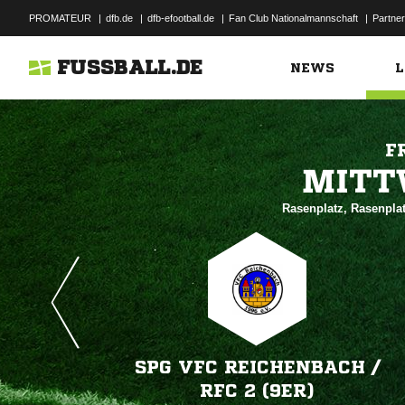
PROMATEUR
|
dfb.de
|
dfb-efootball.de
|
Fan Club Nationalmannschaft
|
Partner
FUSSBALL.DE
NEWS
L
F

Rasenplatz, Rasenpla
SPG VFC REICHENBACH /​
RFC 2 (9ER)