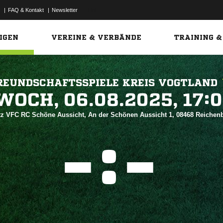
|
FAQ & Kontakt
|
Newsletter
Link
IGEN
VEREINE & VERBÄNDE
TRAINING &
REUNDSCHAFTSSPIELE KREIS VOGTLAND
 


tz VFC RC Schöne Aussicht, An der Schönen Aussicht 1, 08468 Reiche
:

