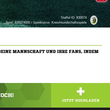
Staffel-ID:
830074
Spiel:
830074005 / Spielklasse: Kreisfreundschaftsspiele
 DEINE MANNSCHAFT UND IHRE FANS, INDEM
+
HOCH!
JETZT HOCHLADEN