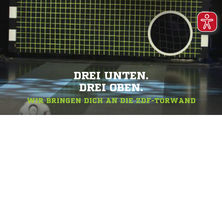
DREI UNTEN.
DREI OBEN.
WIR BRINGEN DICH AN DIE ZDF-TORWAND