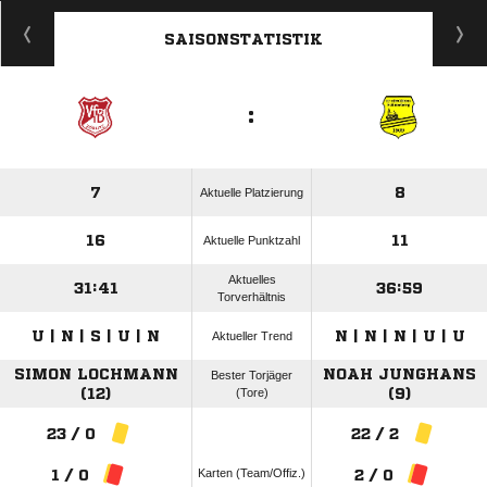
ANZEIGE
SAISONSTATISTIK
:
7
8
Aktuelle Platzierung
16
11
Aktuelle Punktzahl
Aktuelles
31:41
36:59
Torverhältnis
U | N | S | U | N
N | N | N | U | U
Aktueller Trend
SIMON LOCHMANN
NOAH JUNGHANS
Bester Torjäger
(12)
(Tore)
(9)
23 / 0
22 / 2
Karten (Team/Offiz.)
1 / 0
2 / 0