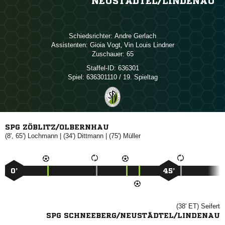
NEUSTÄDTEL/​LINDENAU
Schiedsrichter:
 
Assistenten:
 
,   
Zuschauer:
65
Staffel-ID:
636301
Spiel:
636301110 / 19. Spieltag
SPG ZÖBLITZ/OLBERNHAU
(8', 65')

| (34')

| (75')

0’
45’
(38' ET)

SPG SCHNEEBERG/NEUSTÄDTEL/LINDENAU