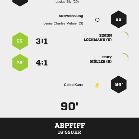
  
Auswechslung
65’
   

:


 
65’

:


 
75’
84’
Gelbe Karte
90'
ABPFIFF
16:55UHR