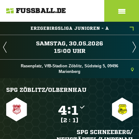
FUSSBALL.DE
ERZGEBIRGSLIGA JUNIOREN - A
 
 
Rasenplatz, VfB-Stadion Zöblitz, Südsteig 5, 09496
Marienberg
SPG ZÖBLITZ/​OLBERNHAU

:

[2 : 1]
SPG SCHNEEBERG/​