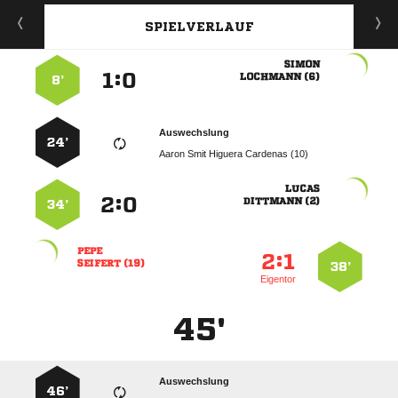
SPIELVERLAUF

:


 
8’
Auswechslung
24’
    

:


 
34’

:


 
38’
Eigentor
45'
Auswechslung
46’