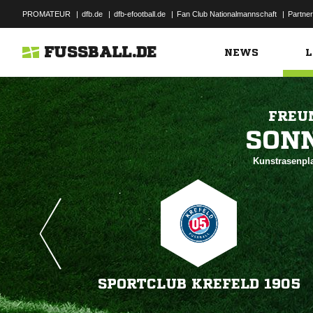
PROMATEUR
|
dfb.de
|
dfb-efootball.de
|
Fan Club Nationalmannschaft
|
Partner
FUSSBALL.DE
NEWS
L
FREU

Kunstrasenpl
SPORTCLUB KREFELD 1905