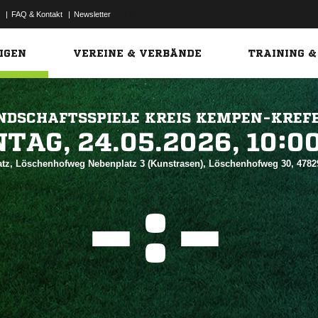
|
FAQ & Kontakt
|
Newsletter
Link
IGEN
VEREINE & VERBÄNDE
TRAINING &
NDSCHAFTSSPIELE KREIS KEMPEN-KREF
 


atz, Löschenhofweg Nebenplatz 3 (Kunstrasen), Löschenhofweg 30, 4782
:

