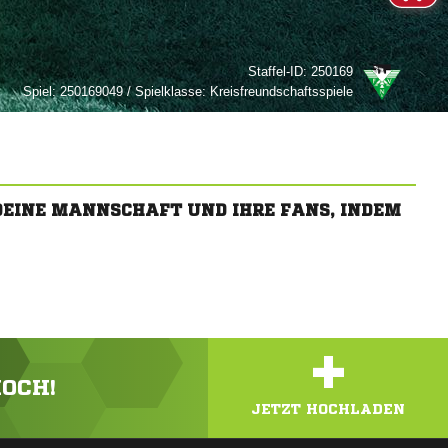
Staffel-ID:
250169
Spiel:
250169049 / Spielklasse: Kreisfreundschaftsspiele
 DEINE MANNSCHAFT UND IHRE FANS, INDEM
+
HOCH!
JETZT HOCHLADEN