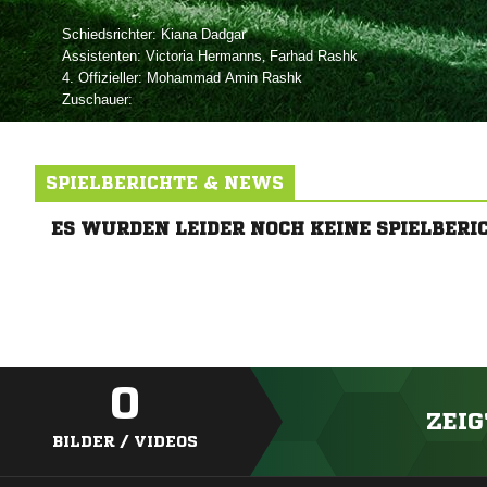
Schiedsrichter:
 
Assistenten:
 
,  
4. Offizieller:
  
Zuschauer:
SPIELBERICHTE & NEWS
ES WURDEN LEIDER NOCH KEINE SPIELBERI
0
ZEIG
BILDER / VIDEOS