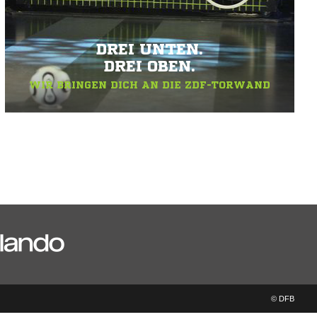
DREI UNTEN.
DREI OBEN.
WIR BRINGEN DICH AN DIE ZDF-TORWAND
© DFB