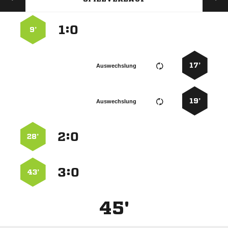
:


9’
17’
Auswechslung
19’
Auswechslung
:


28’
:


43’
45'