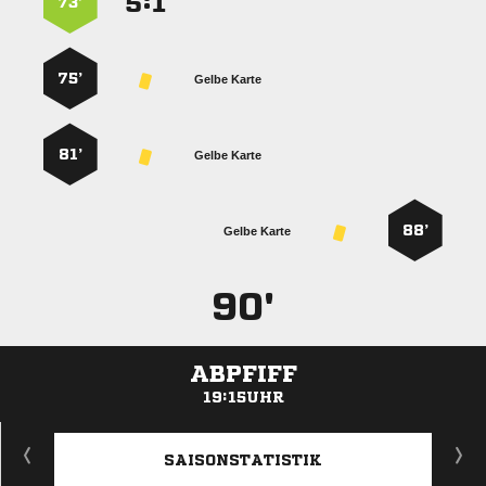
:


73’
75’
Gelbe Karte
81’
Gelbe Karte
88’
Gelbe Karte
90'
ABPFIFF
19:15UHR
ANZEIGE
SAISONSTATISTIK