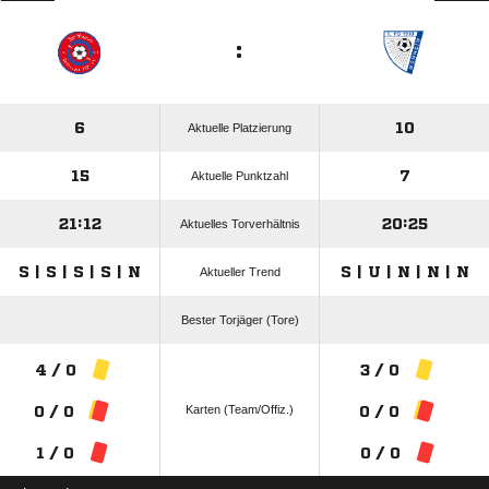
:
6
10
Aktuelle Platzierung
15
7
Aktuelle Punktzahl
21:12
20:25
Aktuelles Torverhältnis
S | S | S | S | N
S | U | N | N | N
Aktueller Trend
Bester Torjäger (Tore)
4 / 0
3 / 0
Karten (Team/Offiz.)
0 / 0
0 / 0
1 / 0
0 / 0