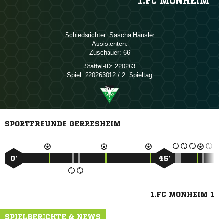
1.FC MONHEIM
Schiedsrichter:
 
Assistenten:
Zuschauer:
66
Staffel-ID:
220263
Spiel:
220263012 / 2. Spieltag
SPORTFREUNDE GERRESHEIM
0’
45’
1.FC MONHEIM 1
SPIELBERICHTE & NEWS