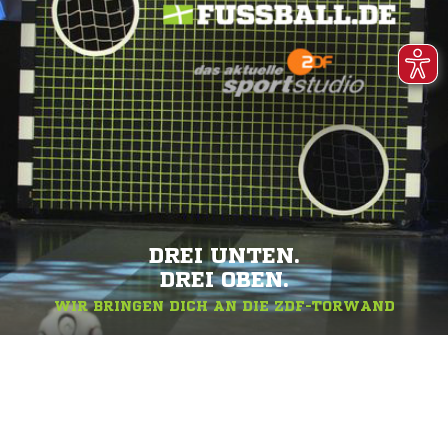
DREI UNTEN.
DREI OBEN.
WIR BRINGEN DICH AN DIE ZDF-TORWAND