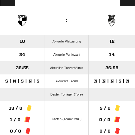
:
10
12
Aktuelle Platzierung
24
14
Aktuelle Punktzahl
36:55
26:58
Aktuelles Torverhältnis
S | N | S | N | S
N | N | N | S | N
Aktueller Trend
Bester Torjäger (Tore)
13 / 0
5 / 0
Karten (Team/Offiz.)
1 / 0
0 / 0
0 / 0
0 / 0