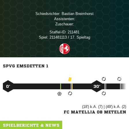
Schiedsrichter:
 
Assistenten:
Zuschauer:
Staffel-ID:
211481
Spiel:
211481113 / 17. Spieltag
SPVG EMSDETTEN 1
0’
30’
(18') k.A. (7) | (49') k.A. (2)
FC MATELLIA 08 METELEN
SPIELBERICHTE & NEWS