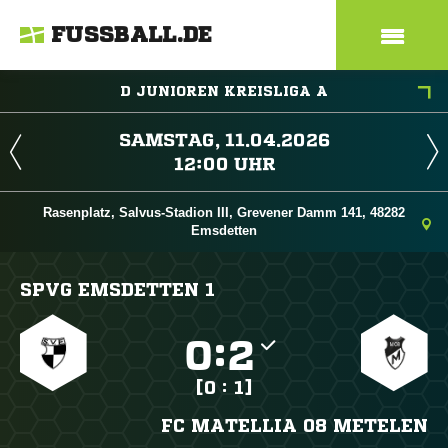
FUSSBALL.DE
D JUNIOREN KREISLIGA A
 
 
Rasenplatz, Salvus-Stadion III, Grevener Damm 141, 48282
Emsdetten
SPVG EMSDETTEN 1

:

[0 : 1]
FC MATELLIA 08 METELEN