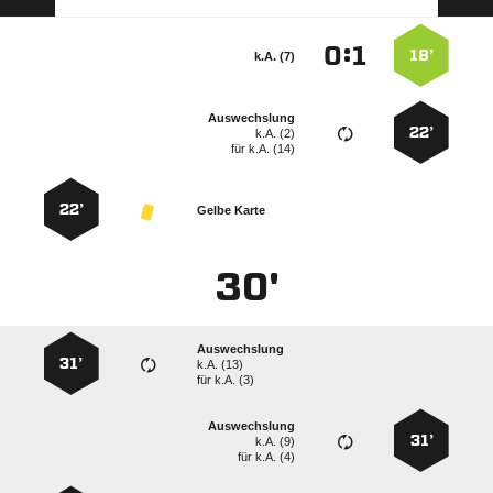
:


18’
k.A. (7)
Auswechslung
22’
k.A. (2)
für
k.A. (14)
22’
Gelbe Karte
30'
Auswechslung
31’
k.A. (13)
für
k.A. (3)
Auswechslung
31’
k.A. (9)
für
k.A. (4)