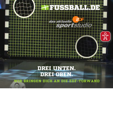
DREI UNTEN.
DREI OBEN.
WIR BRINGEN DICH AN DIE ZDF-TORWAND