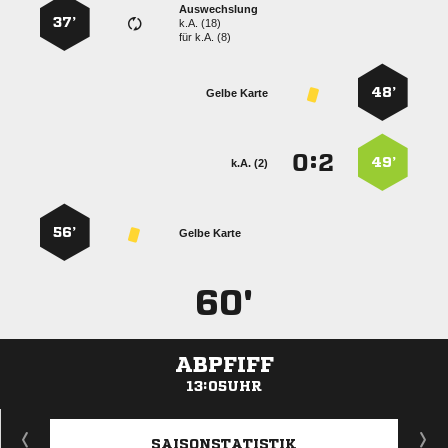
Auswechslung
37’
k.A. (18)
für
k.A. (8)
48’
Gelbe Karte
:


49’
k.A. (2)
56’
Gelbe Karte
60'
ABPFIFF
13:05UHR
ANZEIGE
SAISONSTATISTIK