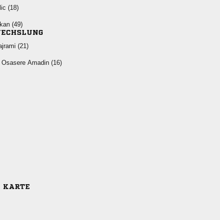
 
 
ECHSLUNG
 
   
E KARTE