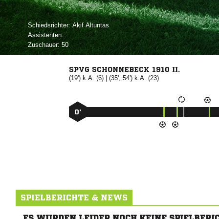
Schiedsrichter:
 
Assistenten:
Zuschauer:
50
SPVG SCHONNEBECK 1910 II.
(19') k.A. (6) | (35', 54') k.A. (23)
0’
SPIELBERICHTE & NEWS
ES WURDEN LEIDER NOCH KEINE SPIELBERI