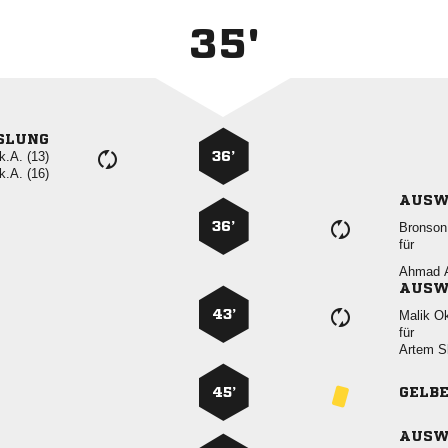
35'
SLUNG
k.A. (13)
36’
k.A. (16)
AUSW
36’

für
 
AUSW
43’
 
für
 
45’
GELB
AUSW