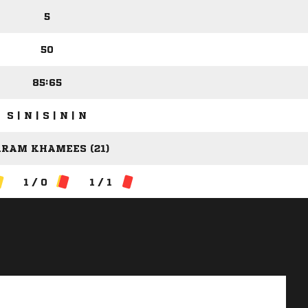
5
50
85:65
S | N | S | N | N
RAM KHAMEES (21)
1 / 0
1 / 1