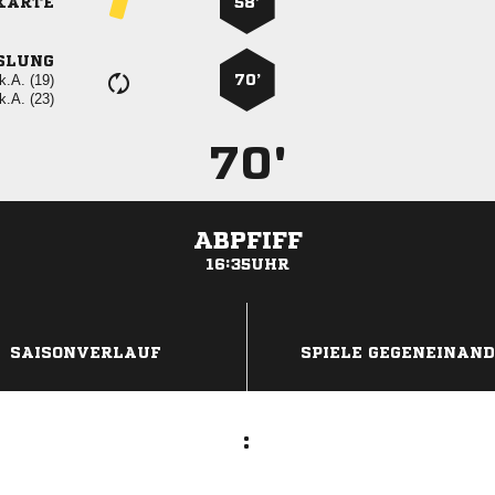
KARTE
58’
SLUNG
k.A. (19)
70’
k.A. (23)
70'
ABPFIFF
16:35UHR
ANZEIGE
SAISONVERLAUF
SPIELE GEGENEINAN
: