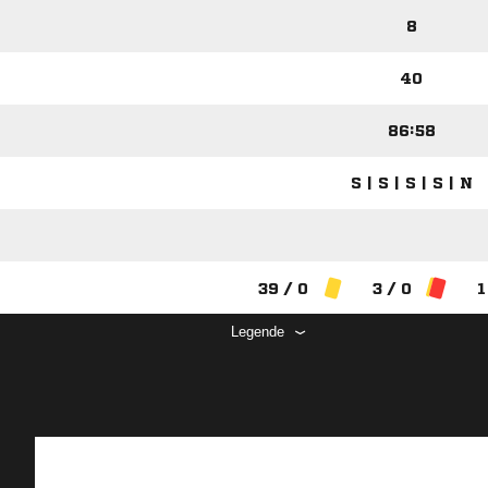
8
40
86:58
S | S | S | S | N
39 / 0
3 / 0
1
Legende