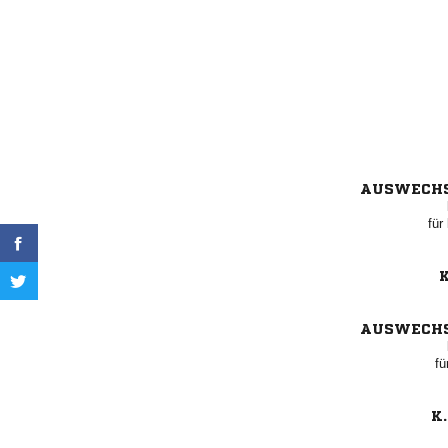
AUSWECH
für
K
AUSWECH
fü
K.