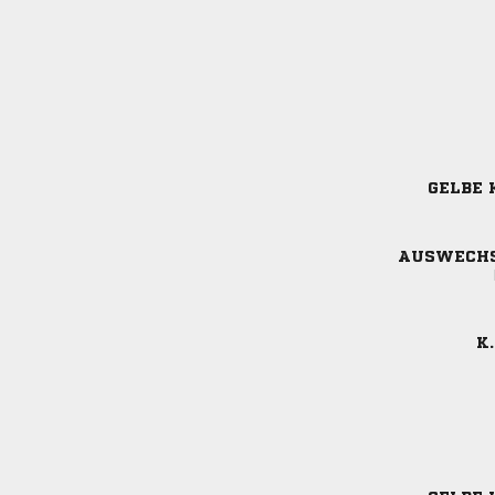
GELBE 
AUSWECH
K.