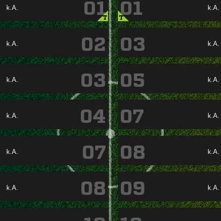
01
01
k.A.
k.A.
T
T
02
03
k.A.
k.A.
03
05
k.A.
k.A.
04
07
k.A.
k.A.
07
08
k.A.
k.A.
08
09
k.A.
k.A.