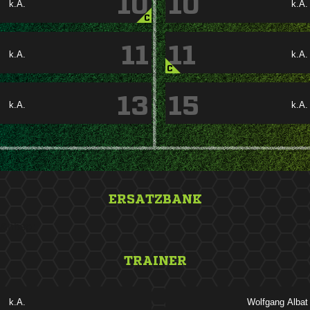
10
10
k.A.
k.A.
C
11
11
k.A.
k.A.
C
13
15
k.A.
k.A.
ERSATZBANK
&nbsp;
TRAINER

 