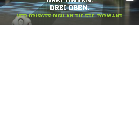
DREI UNTEN.
DREI OBEN.
WIR BRINGEN DICH AN DIE ZDF-TORWAND