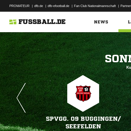
PROMATEUR
|
dfb.de
|
dfb-efootball.de
|
Fan Club Nationalmannschaft
|
Partner
FUSSBALL.DE
NEWS
L

Ku
SPVGG. 09 BUGGINGEN/​
SEEFELDEN