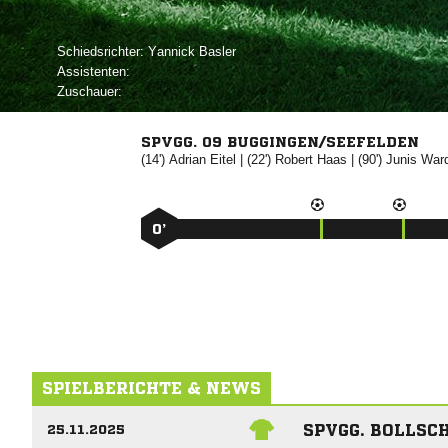
Schiedsrichter:
 
Assistenten:
Zuschauer:
SPVGG. 09 BUGGINGEN/SEEFELDEN
(14')


| (22')


| (90')


0’
SPIELBERICHTE & NEWS
SPVGG. BOLLSC
25.11.2025