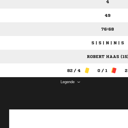
4
49
76:68
S | S | N | N | S
ROBERT HAAS (15
82 / 4
0 / 1
2
Legende