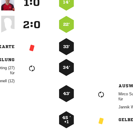
:


14’
:


22’
KARTE
33’
SLUNG
34’
 
für
 
AUSW
43’
 
für
 
45 ’
GELB
+1