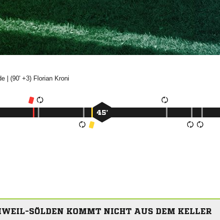

| (90' +3)


45’
HWEIL-SÖLDEN KOMMT NICHT AUS DEM KELLER