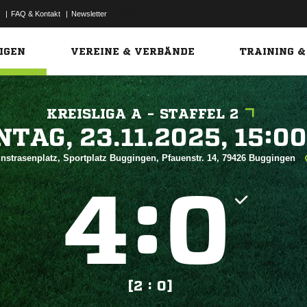
|
FAQ & Kontakt
|
Newsletter
Link
IGEN
VEREINE & VERBÄNDE
TRAINING &
KREISLIGA A - STAFFEL 2
 


nstrasenplatz, Sportplatz Buggingen, Pfauenstr. 14, 79426 Buggingen
:


[2 : 0]