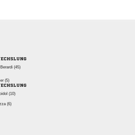
ECHSLUNG
 
 
ECHSLUNG
 
 