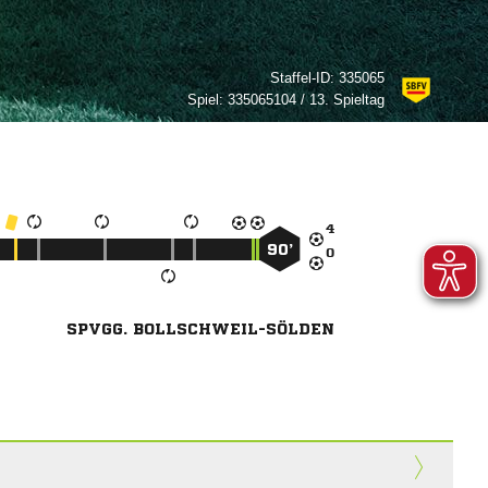
Staffel-ID:
335065
Spiel:
335065104 / 13. Spieltag

90’

SPVGG. BOLLSCHWEIL-SÖLDEN