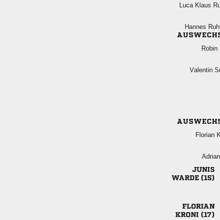
  
 
AUSWECH
 
 
AUSWECH
 


 

 