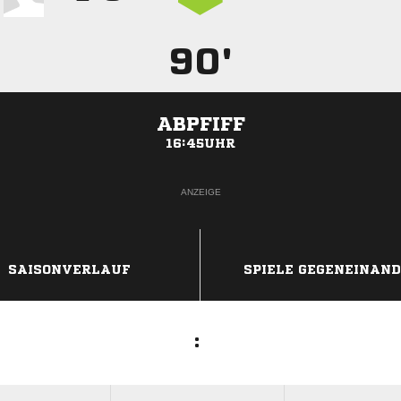
90'
ABPFIFF
16:45UHR
ANZEIGE
SAISONVERLAUF
SPIELE GEGENEINAN
: