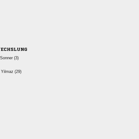
ECHSLUNG
 
  