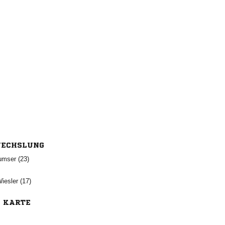
ECHSLUNG
 
 
E KARTE