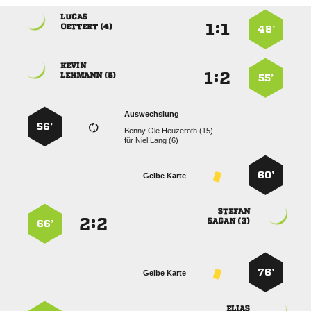

:


 
48’

:


 
55’
Auswechslung
56’
   
für
  
60’
Gelbe Karte

:


 
66’
76’
Gelbe Karte
