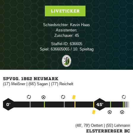
LIVETICKER
Schiedsrichter:
 
Assistenten:
Zuschauer:
45
Staffel-ID:
636605
Spiel:
636605065 / 10. Spieltag
SPVGG. 1862 NEUMARK
(17')

| (66')

| (77')

0’
45’
(48', 79')

| (55')

ELSTERBERGER BC