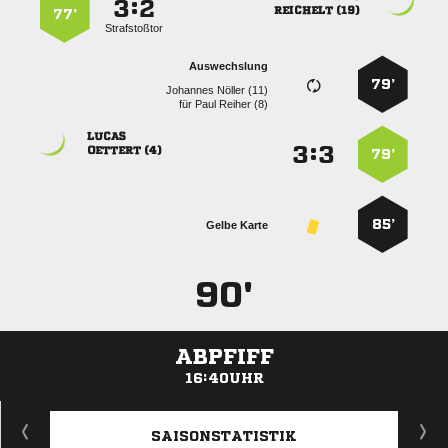
:


 
77’
Strafstoßtor
Auswechslung
79’
  
für
  

:


 
79’
85’
Gelbe Karte
90'
ABPFIFF
16:40UHR
ANZEIGE
SAISONSTATISTIK