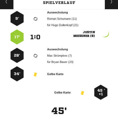
SPIELVERLAUF
Auswechslung
9’
  
für
  

:


 
17’
Auswechslung
28’
  
für
  
34’
Gelbe Karte
45 ’
Gelbe Karte
+1
45'