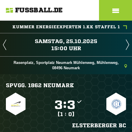
FUSSBALL.DE
KUMMER ENERGIEEXPERTEN 1.KK STAFFEL 1
 
 
Rasenplatz, Sportplatz Neumark Mühlenweg, Mühlenweg,
08496 Neumark
SPVGG. 1862 NEUMARK

:

[1 : 0]
ELSTERBERGER BC