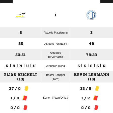
:
6
3
Aktuelle Platzierung
35
49
Aktuelle Punktzahl
Aktuelles
50:51
78:22
Torverhältnis
N | N | N | U | U
S | S | S | S | N
Aktueller Trend
ELIAS REICHELT
KEVIN LEHMANN
Bester Torjäger
(13)
(Tore)
(15)
37 / 0
33 / 5
Karten (Team/Offiz.)
1 / 0
1 / 2
0 / 0
0 / 0