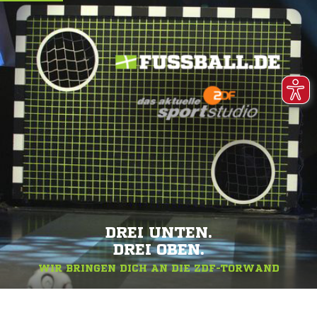
DREI UNTEN.
DREI OBEN.
WIR BRINGEN DICH AN DIE ZDF-TORWAND