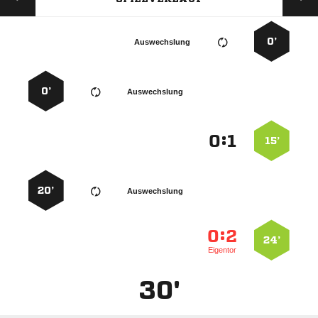
0’
Auswechslung
0’
Auswechslung
:


15’
20’
Auswechslung
:


24’
Eigentor
30'