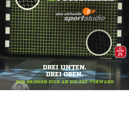
DREI UNTEN.
DREI OBEN.
WIR BRINGEN DICH AN DIE ZDF-TORWAND