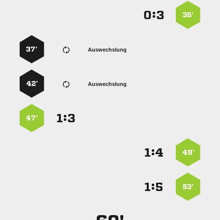
:


35’
37’
Auswechslung
42’
Auswechslung
:


47’
:


49’
:


53’