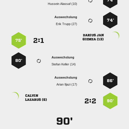
74’
  
Auswechslung
74’
  
 
:


 
75’
Auswechslung
80’
  
Auswechslung
86’
  

:


 
90’
90'