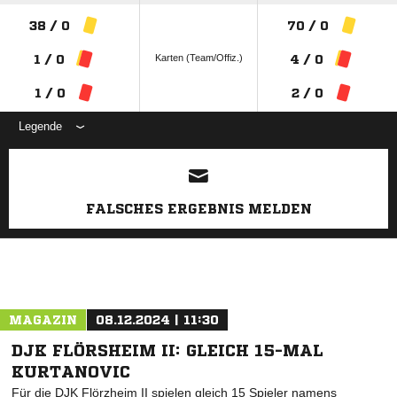
38 / 0
70 / 0
Karten (Team/Offiz.)
1 / 0
4 / 0
1 / 0
2 / 0
Legende
ANZEIGE
FALSCHES ERGEBNIS MELDEN
MAGAZIN
08.12.2024 | 11:30
DJK FLÖRSHEIM II: GLEICH 15-MAL
KURTANOVIC
Für die DJK Flörzheim II spielen gleich 15 Spieler namens