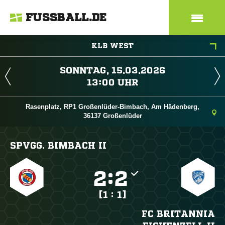
FUSSBALL.DE
KLB WEST
 
 
Rasenplatz, RP1 Großenlüder-Bimbach, Am Hädenberg,
36137 Großenlüder
SPVGG. BIMBACH II

:

[1 : 1]
FC BRITANNIA