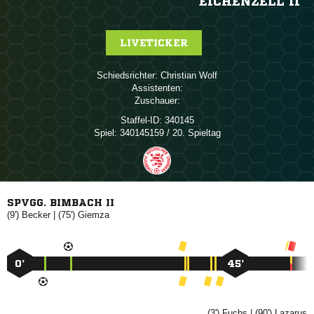
EICHENZELL II
LIVETICKER
Schiedsrichter:
 
Assistenten:
Zuschauer:
Staffel-ID:
340145
Spiel:
340145159 / 20. Spieltag
SPVGG. BIMBACH II
(9')

| (75')

0’
45’
(3')

| (90')
