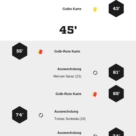
43’
Gelbe Karte
45'
55’
Gelb-Rote Karte
Auswechslung
61’
  
65’
Gelb-Rote Karte
Auswechslung
74’
  
Auswechslung