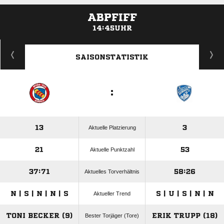
ABPFIFF
14:45UHR
ANZEIGE
SAISONSTATISTIK
:
13
3
Aktuelle Platzierung
21
53
Aktuelle Punktzahl
37:71
58:26
Aktuelles Torverhältnis
N | S | N | N | S
S | U | S | N | N
Aktueller Trend
TONI BECKER (9)
ERIK TRUPP (18)
Bester Torjäger (Tore)