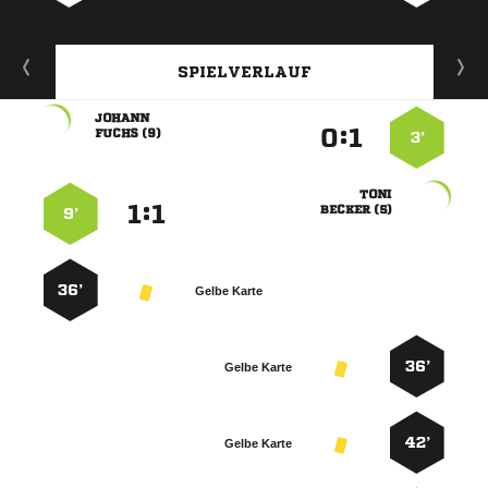
SPIELVERLAUF

:


 
3’

:


 
9’
36’
Gelbe Karte
36’
Gelbe Karte
42’
Gelbe Karte