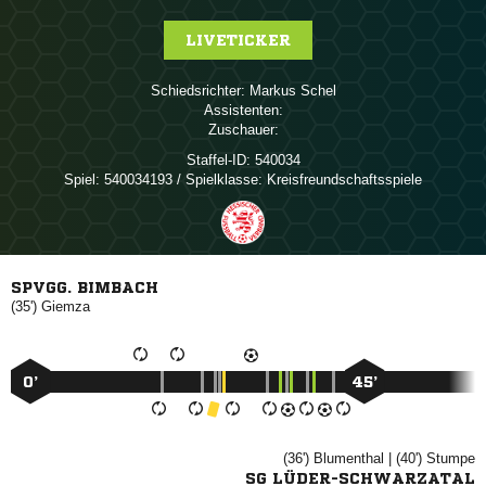
LIVETICKER
Schiedsrichter:
 
Assistenten:
Zuschauer:
Staffel-ID:
540034
Spiel:
540034193 / Spielklasse: Kreisfreundschaftsspiele
SPVGG. BIMBACH
(35')

0’
45’
(36')

| (40')

SG LÜDER-SCHWARZATAL