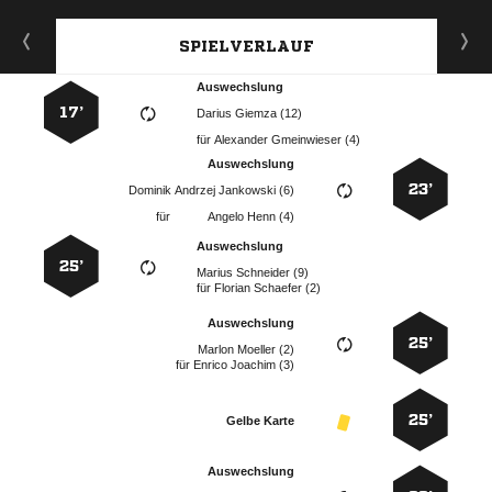
SPIELVERLAUF
Auswechslung
17’
  
für
  
Auswechslung
23’
   
für
  
Auswechslung
25’
  
für
  
Auswechslung
25’
  
für
  
25’
Gelbe Karte
Auswechslung