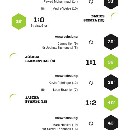
33’
  
für
  

:


 
35’
Strafstoßtor
Auswechslung
36’
  
für
  

:


 
36’
Auswechslung
39’
  
für
  

:


 
40’
Auswechslung
43’
  
für
  